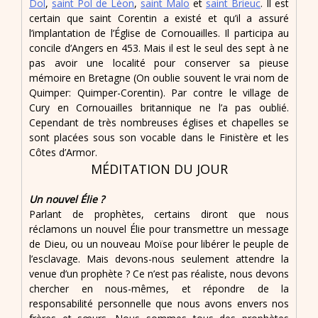
Dol
,
saint Pol de Léon
,
saint Malo
et
saint Brieuc
. Il est
certain que saint Corentin a existé et qu’il a assuré
l’implantation de l’Église de Cornouailles. Il participa au
concile d’Angers en 453. Mais il est le seul des sept à ne
pas avoir une localité pour conserver sa pieuse
mémoire en Bretagne (On oublie souvent le vrai nom de
Quimper: Quimper-Corentin). Par contre le village de
Cury en Cornouailles britannique ne l’a pas oublié.
Cependant de très nombreuses églises et chapelles se
sont placées sous son vocable dans le Finistère et les
Côtes d’Armor.
MÉDITATION DU JOUR
Un nouvel Élie ?
Parlant de prophètes, certains diront que nous
réclamons un nouvel Élie pour transmettre un message
de Dieu, ou un nouveau Moïse pour libérer le peuple de
l’esclavage. Mais devons-nous seulement attendre la
venue d’un prophète ? Ce n’est pas réaliste, nous devons
chercher en nous-mêmes, et répondre de la
responsabilité personnelle que nous avons envers nos