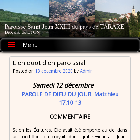
Skip
to
content
Paroisse Saint Jean XXIII du pays de TARARE
Diocèse de LYON
Menu
Lien quotidien paroissial
Posted on
13 décembre 2020
by
Admin
Samedi 12 décembre
PAROLE DE DIEU DU JOUR: Matthieu
17,10-13
COMMENTAIRE
Selon les Écritures, Élie avait été emporté au ciel dans
un tourbillon, on croyait donc qu’il reviendrait. Jean-