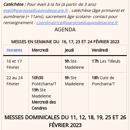
Catéchèse :
Pour éveil à la foi (à partir de 3 ans)
eveil@paroissedupaysdetarare.fr
, catéchèse (âge primaire) et
aumônerie (+ 11ans), sacrement âge scolaire- contact pour
renseignement :
coordinatrice@paroissedupaysdetarare.fr
AGENDA
MESSES EN SEMAINE DU 16, 17, 23 ET 24 FÉVRIER 2023
Horaires
Mercredi
Jeudi
Vendredi
16 et 17
9h
Ste
17h
Les Tilleuls
Février
Madeleine
22 au 24
10h30
9h
Ste
18h
Cure de
Février
Pontcharra/T
Madeleine
Poncharra/T
19h
Ste
Madeleine
Mercredi des
Cendres
MESSES DOMINICALES DU 11, 12, 18, 19, 25 ET 26
FÉVRIER 2023