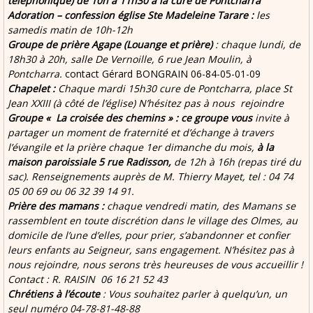
téléphonique) de 10h à 11h30 à la cure de Pontcharra
Adoration – confession église Ste Madeleine Tarare :
les
samedis matin de 10h-12h
Groupe de prière Agape (Louange et prière)
: chaque lundi, de
18h30 à 20h, salle De Vernoille, 6 rue Jean Moulin, à
Pontcharra.
contact Gérard BONGRAIN 06-84-05-01-09
Chapelet :
Chaque mardi 15h30 cure de Pontcharra, place St
Jean XXIII (à côté de l’église) N’hésitez pas à nous rejoindre
Groupe « La croisée des chemins » : ce groupe vous
invite à
partager un moment de fraternité et d’échange à travers
l’évangile et la prière chaque 1er dimanche du mois,
à la
maison paroissiale 5 rue Radisson,
de 12h à 16h (repas tiré du
sac). Renseignements auprès de M. Thierry Mayet, tel : 04 74
05 00 69 ou 06 32 39 14 91.
Prière des mamans :
chaque vendredi matin, des Mamans se
rassemblent en toute discrétion dans le village des Olmes, au
domicile de l’une d’elles, pour prier, s’abandonner et confier
leurs enfants au Seigneur, sans engagement. N’hésitez pas à
nous rejoindre, nous serons très heureuses de vous accueillir !
Contact : R. RAISIN 06 16 21 52 43
Chrétiens à l’écoute
: Vous souhaitez parler à quelqu’un, un
seul numéro 04-78-81-48-88