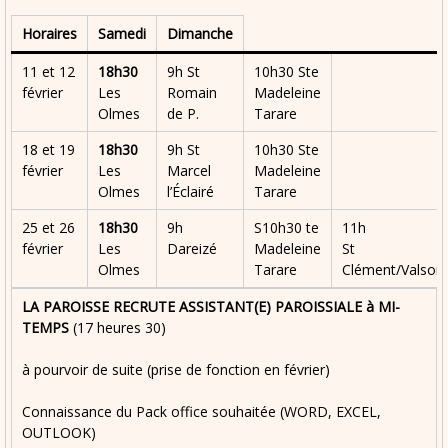
Horaires
Samedi
Dimanche
11 et 12
18h30
9h St
10h30 Ste
février
Les
Romain
Madeleine
Olmes
de P.
Tarare
18 et 19
18h30
9h St
10h30 Ste
février
Les
Marcel
Madeleine
Olmes
l’Éclairé
Tarare
25 et 26
18h30
9h
S10h30 te
11h
février
Les
Dareizé
Madeleine
St
Olmes
Tarare
Clément/Valson
LA PAROISSE RECRUTE ASSISTANT(E) PAROISSIALE à MI-
TEMPS
(17 heures 30)
à pourvoir de suite (prise de fonction en février)
Connaissance du Pack office souhaitée (WORD, EXCEL,
OUTLOOK)