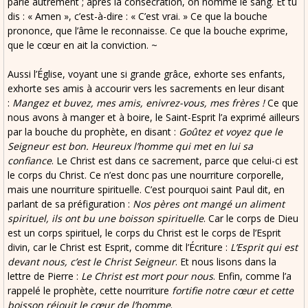
parle autrement ; après la consécration, on nomme le sang. Et tu
dis : « Amen », c’est-à-dire : « C’est vrai. » Ce que la bouche
prononce, que l’âme le reconnaisse. Ce que la bouche exprime,
que le cœur en ait la conviction. ~
Aussi l’Église, voyant une si grande grâce, exhorte ses enfants,
exhorte ses amis à accourir vers les sacrements en leur disant
:
Mangez et buvez, mes amis, enivrez-vous, mes frères !
Ce que
nous avons à manger et à boire, le Saint-Esprit l’a exprimé ailleurs
par la bouche du prophète, en disant :
Goûtez et voyez que le
Seigneur est bon. Heureux l’homme qui met en lui sa
confiance
. Le Christ est dans ce sacrement, parce que celui-ci est
le corps du Christ. Ce n’est donc pas une nourriture corporelle,
mais une nourriture spirituelle. C’est pourquoi saint Paul dit, en
parlant de sa préfiguration :
Nos pères ont mangé un aliment
spirituel, ils ont bu une boisson spirituelle
. Car le corps de Dieu
est un corps spirituel, le corps du Christ est le corps de l’Esprit
divin, car le Christ est Esprit, comme dit l’Écriture :
L’Esprit qui est
devant nous, c’est le Christ Seigneur
. Et nous lisons dans la
lettre de Pierre :
Le Christ est mort pour nous
. Enfin, comme l’a
rappelé le prophète, cette nourriture
fortifie notre cœur et cette
boisson réjouit le cœur de l’homme
.