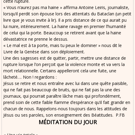
cette rupture.
« Vous n’aurez pas ma haine » affirma Antoine Leiris, journaliste,
lorsqu’il perdit son épouse lors des attentats du Bataclan (un petit
livre que je vous invite à lir). Il a pris distance de ce qui aurait pu
lui nuire, intérieurement. La haine ravage en premier l’humanité
de celui qui la porte. Beaucoup se retirent avant que la haine
dévastatrice ne prenne le dessus.
« Le mal est à ta porte, mais tu peux le dominer » nous dit le
Livre de la Genèse dans son déploiement.
Une des sagesses est de quitter, partir, mettre une distance de
rupture lorsque l’on perçoit que la violence monte et va vers la
mort relationnelle. Certains appelleront cela une fuite, une
lâcheté…. Non ! regardons :
Jésus se retire et nous entraîne avec lui dans une quête paisible,
qui ne fait pas beaucoup de bruits, qui ne fait pas la une des
journaux, qui pourrait paraître lâche mais qui profondément,
prend soin de cette faible flamme d’espérance qu’il fait grandir en
chacun de nous. Rappelons-nous toujours dans les attitudes de
Jésus ou ses paroles, son enseignement des Béatitudes. P.FB
MÉDITATION DU JOUR
« Une vie totale »