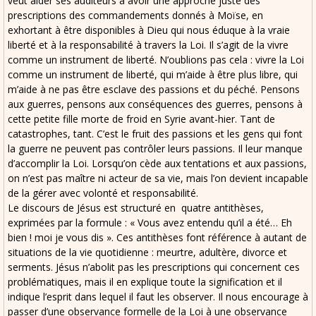
veut aider ses auditeurs à avoir une approche juste des
prescriptions des commandements donnés à Moïse, en
exhortant à être disponibles à Dieu qui nous éduque à la vraie
liberté et à la responsabilité à travers la Loi. Il s’agit de la vivre
comme un instrument de liberté. N’oublions pas cela : vivre la Loi
comme un instrument de liberté, qui m’aide à être plus libre, qui
m’aide à ne pas être esclave des passions et du péché. Pensons
aux guerres, pensons aux conséquences des guerres, pensons à
cette petite fille morte de froid en Syrie avant-hier. Tant de
catastrophes, tant. C’est le fruit des passions et les gens qui font
la guerre ne peuvent pas contrôler leurs passions. Il leur manque
d’accomplir la Loi. Lorsqu’on cède aux tentations et aux passions,
on n’est pas maître ni acteur de sa vie, mais l’on devient incapable
de la gérer avec volonté et responsabilité.
Le discours de Jésus est structuré en quatre antithèses,
exprimées par la formule : « Vous avez entendu qu’il a été… Eh
bien ! moi je vous dis ». Ces antithèses font référence à autant de
situations de la vie quotidienne : meurtre, adultère, divorce et
serments. Jésus n’abolit pas les prescriptions qui concernent ces
problématiques, mais il en explique toute la signification et il
indique l’esprit dans lequel il faut les observer. Il nous encourage à
passer d’une observance formelle de la Loi à une observance