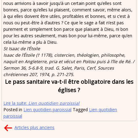
nous arrivions à savoir jusqu’à un certain point qu’elles sont
bonnes, parce qu’elles lui plaisent, comment savoir, même alors,
à qui elles doivent être utiles, profitables et bonnes, et si c’est à
nous ou peut-être à d’autres ? Ce que le sage a fait n’est pas
purement et simplement bon parce que plaisant à Dieu, ni bon
pour les autres seulement, mais bon pour lui-même, parce qu’en
cela lui-même a plu à Dieu.
St Isaac de l’Étoile
Isaac de l’Étoile († 1178), cistercien, théologien, philosophe,
naquit en Angleterre, pria et vécut en Poitou puis à l’île de Ré. /
Sermon 36, 5-6.8-9, trad. G. Salet, Paris, Cerf, Sources
chrétiennes 207, 1974, p. 271-275.
Le pass sanitaire va-t-il être obligatoire dans les
églises ?
Lire la suite:
Lien quotidien paroissial
Posted in
Lien quotidien paroissial
Tagged
Lien quotidien
paroissial
Navigation
Articles plus anciens
des