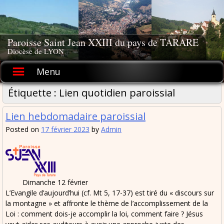
Skip
to
content
Paroisse Saint Jean XXIII du pays de TARARE
Diocèse de LYON
Menu
Étiquette :
Lien quotidien paroissial
Lien hebdomadaire paroissial
Posted on
17 février 2023
by
Admin
Dimanche 12 février
L’Evangile d’aujourd’hui (cf. Mt 5, 17-37) est tiré du « discours sur
la montagne » et affronte le thème de l’accomplissement de la
Loi : comment dois-je accomplir la loi, comment faire ? Jésus