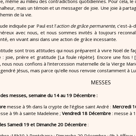
re, même au milieu des contradictions quotidiennes. Pour cela, le
lheur, mais un témoin et un messager de joie. Une joie à partage
chemin de la vie.
tude indiquée par Paul est l’
action de grâce permanente
, c’est-à-
néreux avec nous, et nous sommes invités à toujours reconnaît
nté, en vivant ainsi dans une action de grâce incessante.
ratitude sont trois attitudes qui nous préparent à vivre Noël de fa
: joie, prière et gratitude [La foule répète]. Encore une fois !
 nous nous confions à l’intercession maternelle de la Vierge Mari
ngendré Jésus, mais parce qu’elle nous renvoie constamment à Lui
MESSES
s des messes, semaine du 14 au 19 Décembre :
bre
messe à 9h dans la crypte de l’église saint André :
Mercredi 
se à 9h à sainte Madeleine ;
Vendredi 18 Décembre
: messe à 1
les Samedi 19 et Dimanche 20 Décembre
:
re :18h30 à Pontcharra ; Dimanche 20 Décembre : 9h à Affoux ; 