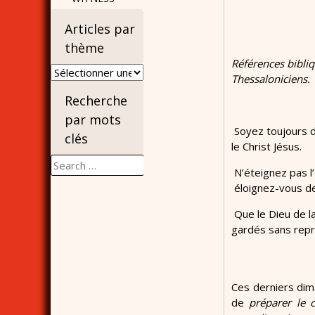
Articles par
thème
Références bibliq
Articles
Thessaloniciens. 
par
Recherche
thème
par mots
Soyez toujours da
clés
le Christ Jésus.
Search
N’éteignez pas l’
for:
éloignez-vous de
Que le Dieu de la
gardés sans reproc
Ces derniers dima
de
préparer le 