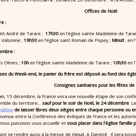
Offices de Noël
e :
aint André de Tarare ;
17h30
en l’église sainte Madeleine de Tarar
e Valsonne ;
19h30
en l’église saint Romain de Popey ;
Minuit
: en 
cembre
:
es Olmes ;
10h
en l’église sainte Madeleine de Tarare ;
10h30
en l
ses du Week-end, le panier du frère est déposé au fond des égli
Consignes sanitaires pour les fêtes de 
in, 15 décembre, la France vivra une nouvelle étape de son confi
emble du territoire…
sauf pour le soir de Noël, le 24 décembre
. L
ndition
de laisser libres deux sièges entre chaque personne ou ent
onvenue entre la Conférence des évêques de France et les autorit
nous puissions vous accueillir et
vous placer dans l’église famille p
ont se rendre aussi à la messe de minuit. A Dareizé. Il sera possi