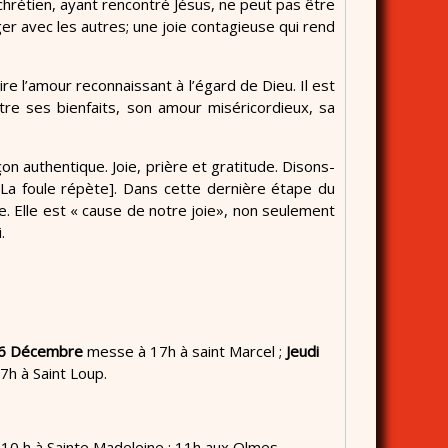
 chrétien, ayant rencontré Jésus, ne peut pas être
r avec les autres; une joie contagieuse qui rend
dire l’amour reconnaissant à l’égard de Dieu. Il est
re ses bienfaits, son amour miséricordieux, sa
çon authentique. Joie, prière et gratitude. Disons-
 [La foule répète]. Dans cette dernière étape du
e. Elle est « cause de notre joie», non seulement
.
16 Décembre
messe à 17h à saint Marcel ;
Jeudi
7h à Saint Loup.
10 h à Sainte Madeleine ; 11h aux Olmes