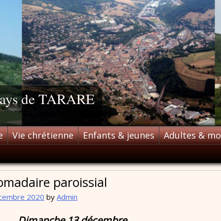
 pays de TARARE
e
Vie chrétienne
Enfants & jeunes
Adultes & m
omadaire paroissial
cembre 2020
by
Admin
Dimanche 13 décembre