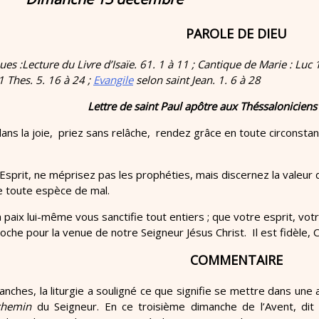
PAROLE DE DIEU
ues :
Lecture du Livre d’Isaïe. 61. 1 à 11 ; Cantique de Marie : Luc 1
1 Thes. 5. 16 à 24 ;
Evangile
selon saint Jean. 1. 6 à 28
Lettre de saint Paul apôtre aux Théssaloniciens
ns la joie, priez sans relâche, rendez grâce en toute circonstanc
Esprit, ne méprisez pas les prophéties, mais discernez la valeur d
 toute espèce de mal.
 paix lui-même vous sanctifie tout entiers ; que votre esprit, vot
he pour la venue de notre Seigneur Jésus Christ. Il est fidèle, Celu
COMMENTAIRE
nches, la liturgie a souligné ce que signifie se mettre dans une
chemin
du Seigneur. En ce troisième dimanche de l’Avent, dit «