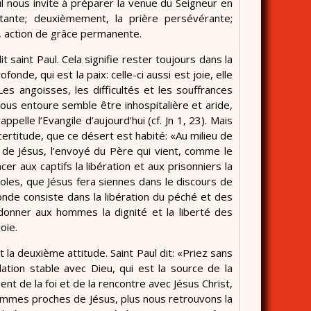
Paul nous invite à préparer la venue du Seigneur en
nstante; deuxièmement, la prière persévérante;
, action de grâce permanente.
t saint Paul. Cela signifie rester toujours dans la
nde, qui est la paix: celle-ci aussi est joie, elle
 Les angoisses, les difficultés et les souffrances
 nous entoure semble être inhospitalière et aride,
elle l’Evangile d’aujourd’hui (cf. Jn 1, 23). Mais
ertitude, que ce désert est habité: «Au milieu de
t de Jésus, l’envoyé du Père qui vient, comme le
er aux captifs la libération et aux prisonniers la
oles, que Jésus fera siennes dans le discours de
onde consiste dans la libération du péché et des
edonner aux hommes la dignité et la liberté des
oie.
st la deuxième attitude. Saint Paul dit: «Priez sans
tion stable avec Dieu, qui est la source de la
ient de la foi et de la rencontre avec Jésus Christ,
ommes proches de Jésus, plus nous retrouvons la