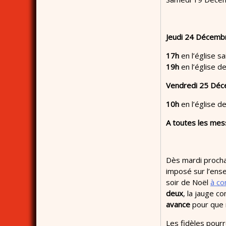
Jeudi 24 Décembr
17h
en l’église s
19h
en l’église d
Vendredi 25 Dé
10h
en l’église d
A toutes les mes
Dès mardi procha
imposé sur l’ens
soir de Noël
à co
deux
, la jauge c
avance
pour que 
Les fidèles pourr