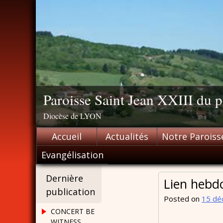
Skip
to
content
Paroisse Saint Jean XXIII du
Diocèse de LYON
Accueil
Actualités
Notre Paroiss
Evangélisation
Dernière
Lien hebd
publication
Posted on
15 dé
CONCERT BE
WITNESS