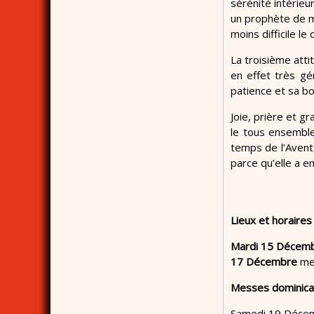
sérénité intérieu
un prophète de ma
moins difficile le 
La troisième atti
en effet très gé
patience et sa bo
Joie, prière et g
le tous ensemble 
temps de l’Avent,
parce qu’elle a e
Lieux et horaire
Mardi 15 Décem
17 Décembre
mes
Messes dominica
Samedi 19 Décemb