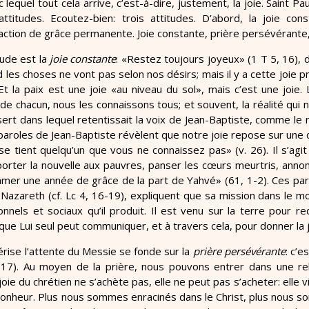
 lequel tout cela arrive, c’est-à-dire, justement, la joie. Saint 
ttitudes. Ecoutez-bien: trois attitudes. D’abord, la joie co
’action de grâce permanente. Joie constante, prière persévérante
tude est la
joie constante
: «Restez toujours joyeux» (1 T 5, 16), di
es choses ne vont pas selon nos désirs; mais il y a cette joie profo
. Et la paix est une joie «au niveau du sol», mais c’est une joie.
 de chacun, nous les connaissons tous; et souvent, la réalité qui
rt dans lequel retentissait la voix de Jean-Baptiste, comme le rapp
aroles de Jean-Baptiste révèlent que notre joie repose sur une c
se tient quelqu’un que vous ne connaissez pas» (v. 26). Il s’agi
porter la nouvelle aux pauvres, panser les cœurs meurtris, annonc
lamer une année de grâce de la part de Yahvé» (61, 1-2). Ces par
Nazareth (cf. Lc 4, 16-19), expliquent que sa mission dans le m
nnels et sociaux qu’il produit. Il est venu sur la terre pour r
que Lui seul peut communiquer, et à travers cela, pour donner la j
térise l’attente du Messie se fonde sur la
prière persévérante
: c’e
17). Au moyen de la prière, nous pouvons entrer dans une rela
 joie du chrétien ne s’achète pas, elle ne peut pas s’acheter: elle v
bonheur. Plus nous sommes enracinés dans le Christ, plus nous s