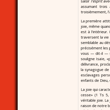
saisir
l’esprit
avec
assumant trois a
troisièmement, l
La première atti
joie, même quand l
est à l’intérieur
traversent la vie
semblable au dése
précisément les p
vous — dit-il — 
souligne Isaïe, «
délivrance, proc
la synagogue de 
esclavages perso
enfants de Dieu, 
La joie qui carac
cesse» (1 Ts 5, 
véritable joie. La
raison de notre 