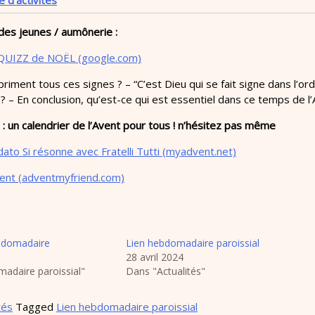
e d’activités
des jeunes / aumônerie :
QUIZZ de NOËL (google.com)
riment tous ces signes ? – “C’est Dieu qui se fait signe dans l’
 ? – En conclusion, qu’est-ce qui est essentiel dans ce temps de l’
: un calendrier de l’Avent pour tous ! n’hésitez pas même
ato Si résonne avec Fratelli Tutti (myadvent.net)
avent (adventmyfriend.com)
ebdomadaire
Lien hebdomadaire paroissial
28 avril 2024
adaire paroissial"
Dans "Actualités"
tés
Tagged
Lien hebdomadaire paroissial