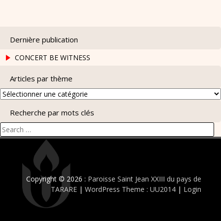
Dernière publication
CONCERT BE WITNESS
Articles par thème
Articles
par
Recherche par mots clés
thème
Search
for:
Copyright © 2026 :
Paroisse Saint Jean XXIII du pays de
TARARE
|
WordPress Theme : UU2014
|
Login