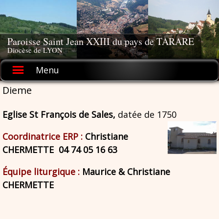
Skip
to
content
Paroisse Saint Jean XXIII du pays de TARARE
Diocèse de LYON
Menu
Dieme
Eglise St François de Sales,
datée
de 1750
Coordinatrice ERP :
Christiane
CHERMETTE
04 74 05 16 63
Équipe liturgique :
Maurice & Christiane
CHERMETTE