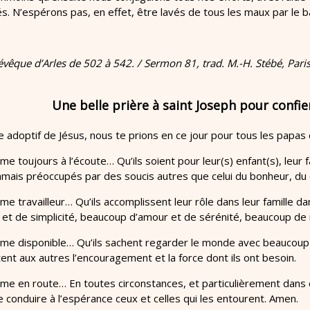
s. N’espérons pas, en effet, être lavés de tous les maux par le 
 évêque d’Arles de 502 à 542. / Sermon 81, trad. M.-H. Stébé, Paris
Une belle prière à saint Joseph pour confier
e adoptif de Jésus, nous te prions en ce jour pour tous les papas
e toujours à l’écoute… Qu’ils soient pour leur(s) enfant(s), leur 
jamais préoccupés par des soucis autres que celui du bonheur, du di
e travailleur… Qu’ils accomplissent leur rôle dans leur famille dan
 et de simplicité, beaucoup d’amour et de sérénité, beaucoup de 
me disponible… Qu’ils sachent regarder le monde avec beaucoup d
tent aux autres l’encouragement et la force dont ils ont besoin.
e en route… En toutes circonstances, et particulièrement dans ce
de conduire à l’espérance ceux et celles qui les entourent. Amen.