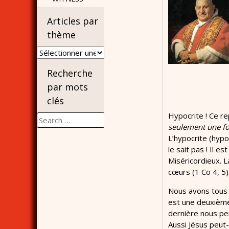
Articles par
thème
Articles
par
Recherche
thème
par mots
clés
Hypocrite ! Ce re
Search
seulement une foi
for:
L’hypocrite (hypo-
le sait pas ! Il e
Miséricordieux. L
cœurs (1 Co 4, 5)
Nous avons tous 
est une deuxième
dernière nous per
Aussi Jésus peut-