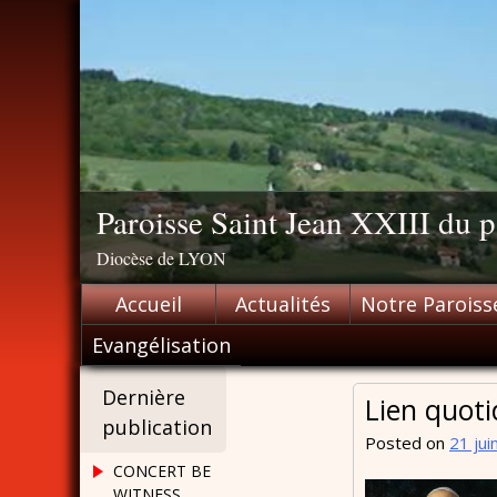
Skip
to
content
Paroisse Saint Jean XXIII du
Diocèse de LYON
Accueil
Actualités
Notre Paroiss
Evangélisation
Dernière
Lien quoti
publication
Posted on
21 jui
CONCERT BE
WITNESS