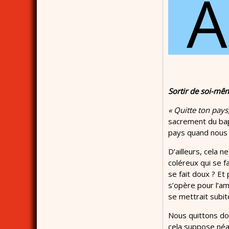
A
Sortir de soi-mê
« Quitte ton pays
sacrement du bapt
pays quand nous 
D’ailleurs, cela n
coléreux qui se fa
se fait doux ? Et
s’opère pour l’am
se mettrait subit
Nous quittons d
cela suppose néan