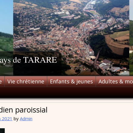
 pays de TARARE
e
Vie chrétienne
Enfants & jeunes
Adultes & m
dien paroissial
n 2021
by
Admin