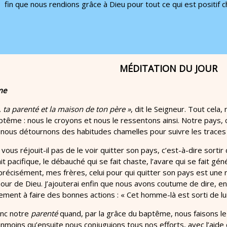
fin que nous rendions grâce à Dieu pour tout ce qui est positif 
MÉDITATION DU JOUR
me
, ta parenté et la maison de ton père »
, dit le Seigneur. Tout cela
ême : nous le croyons et nous le ressentons ainsi. Notre pays, c
nous détournons des habitudes chamelles pour suivre les traces 
e vous réjouit-il pas de le voir quitter son pays, c’est-à-dire sortir
it pacifique, le débauché qui se fait chaste, l’avare qui se fait génér
 précisément, mes frères, celui pour qui quitter son pays est une r
our de Dieu. J’ajouterai enfin que nous avons coutume de dire, e
ement à faire des bonnes actions : « Cet homme-là est sorti de l
onc notre
parenté
quand, par la grâce du baptême, nous faisons le
moins qu’ensuite nous conjuguions tous nos efforts, avec l’aide 