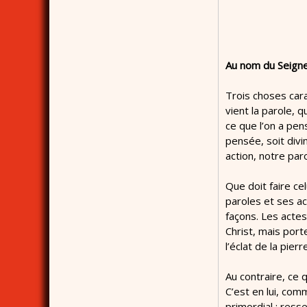
Au nom du Seigne
Trois choses carac
vient la parole, 
ce que l’on a pens
pensée, soit div
action, notre par
Que doit faire ce
paroles et ses ac
façons. Les actes
Christ, mais port
l’éclat de la pier
Au contraire, ce q
C’est en lui, com
primordial ; resse