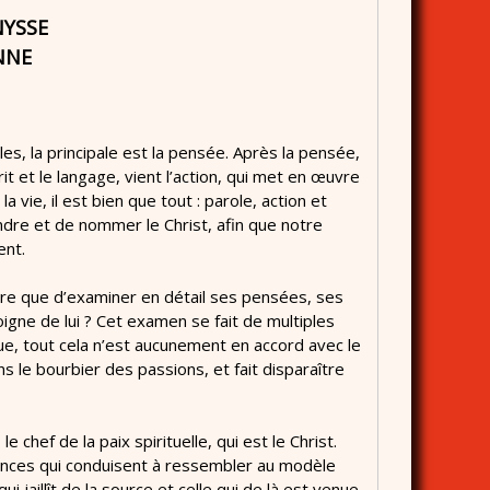
NYSSE
NNE
lles, la principale est la pensée. Après la pensée,
it et le langage, vient l’action, qui met en œuvre
 vie, il est bien que tout : parole, action et
dre et de nommer le Christ, afin que notre
ent.
utre que d’examiner en détail ses pensées, ses
oigne de lui ? Cet examen se fait de multiples
ue, tout cela n’est aucunement en accord avec le
ns le bourbier des passions, et fait disparaître
chef de la paix spirituelle, qui est le Christ.
ssances qui conduisent à ressembler au modèle
ui jaillît de la source et celle qui de là est venue