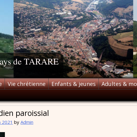
 pays de TARARE
e
Vie chrétienne
Enfants & jeunes
Adultes & m
dien paroissial
n 2021
by
Admin