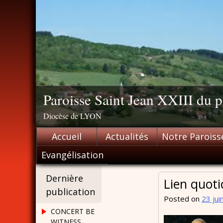
Skip
to
content
Paroisse Saint Jean XXIII du
Diocèse de LYON
Accueil
Actualités
Notre Paroiss
Evangélisation
Dernière
Lien quoti
publication
Posted on
23 jui
CONCERT BE
WITNESS