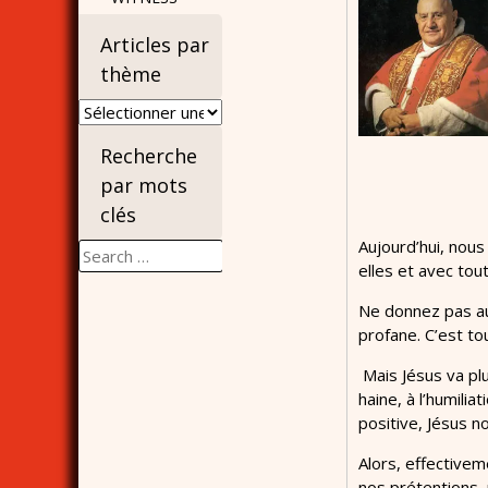
Articles par
thème
Articles
par
Recherche
thème
par mots
clés
Aujourd’hui, nous
Search
elles et avec tout
for:
Ne donnez pas aux
profane. C’est to
Mais Jésus va plu
haine, à l’humilia
positive, Jésus no
Alors, effectivem
nos prétentions, 