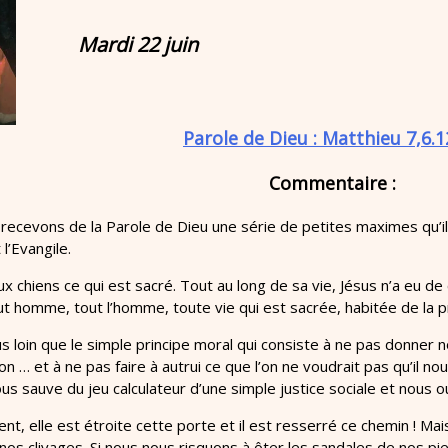
Mardi 22 juin
Parole de Dieu : Matthieu 7,6.1
Commentaire :
 recevons de la Parole de Dieu une série de petites maximes qu’i
 l’Evangile.
 chiens ce qui est sacré. Tout au long de sa vie, Jésus n’a eu de c
ut homme, tout l’homme, toute vie qui est sacrée, habitée de la 
s loin que le simple principe moral qui consiste à ne pas donner n
tion … et à ne pas faire à autrui ce que l’on ne voudrait pas qu’il n
us sauve du jeu calculateur d’une simple justice sociale et nous ou
ent, elle est étroite cette porte et il est resserré ce chemin ! M
nos clivages. Si nous nous risquons à ôter les sandales de nos p