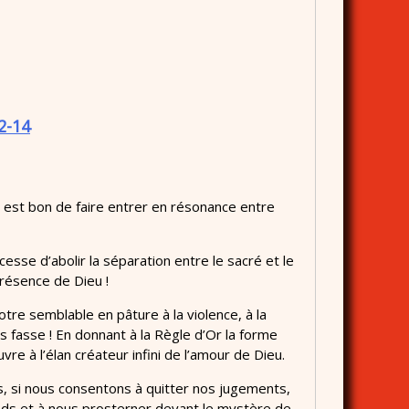
2-14
l est bon de faire entrer en résonance entre
esse d’abolir la séparation entre le sacré et le
présence de Dieu !
otre semblable en pâture à la violence, à la
ous fasse ! En donnant à la Règle d’Or la forme
vre à l’élan créateur infini de l’amour de Dieu.
ais, si nous consentons à quitter nos jugements,
ieds et à nous prosterner devant le mystère de