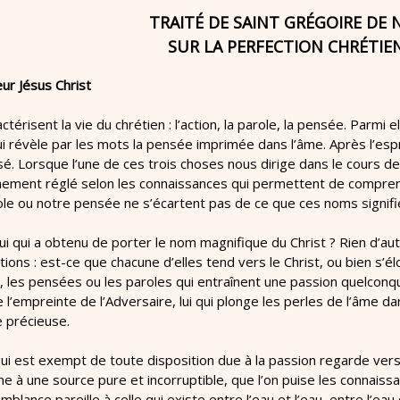
TRAITÉ DE SAINT GRÉGOIRE DE 
SUR LA PERFECTION CHRÉTIE
ur Jésus Christ
térisent la vie du chrétien : l’action, la parole, la pensée. Parmi e
qui révèle par les mots la pensée imprimée dans l’âme. Après l’espr
é. Lorsque l’une de ces trois choses nous dirige dans le cours de la
inement réglé selon les connaissances qui permettent de compren
ole ou notre pensée ne s’écartent pas de ce que ces noms signifi
lui qui a obtenu de porter le nom magnifique du Christ ? Rien d’a
tions : est-ce que chacune d’elles tend vers le Christ, ou bien s’él
, les pensées ou les paroles qui entraînent une passion quelconq
e l’empreinte de l’Adversaire, lui qui plonge les perles de l’âme da
re précieuse.
ui est exempt de toute disposition due à la passion regarde vers le 
me à une source pure et incorruptible, que l’on puise les connai
mblance pareille à celle qui existe entre l’eau et l’eau, entre l’eau q