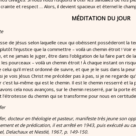
crainte et respect … Alors, il devient spacieux et éternel le champ 
MÉDITATION DU JOUR
te
sse de Jésus selon laquelle ceux qui obéissent posséderont la te
 plutôt l’injustice que la commettre – voilà un chemin étroit ! Voir
, et ne jamais le juger, être dans l’obligation de lui faire part de
 les pourceaux – voilà un chemin étroit ! À chaque instant on ris
celui qu’il m’est ordonné de suivre, et que je le suis dans la p
i je vois Jésus Christ me précéder pas à pas, si je ne regarde qu’à 
 c’est lui-même qui est le chemin. Il est le chemin resserré et la p
savons cela nous avançons, sur le chemin resserré, par la porte étro
 l’étroitesse du chemin qui se transforme pour nous en certitude
fer
er, docteur en théologie et pasteur, manifeste très jeune son op
nement et de prédication, il est arrêté en 1943, puis exécuté au ca
el, Delachaux et Niestlé, 1967, p. 149-150.