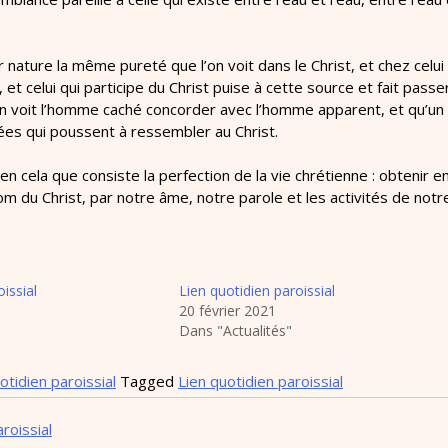
r nature la même pureté que l’on voit dans le Christ, et chez celui q
ce, et celui qui participe du Christ puise à cette source et fait pas
’on voit l’homme caché concorder avec l’homme apparent, et qu’un b
sées qui poussent à ressembler au Christ.
 en cela que consiste la perfection de la vie chrétienne : obtenir e
nom du Christ, par notre âme, notre parole et les activités de notre
issial
Lien quotidien paroissial
20 février 2021
Dans "Actualités"
otidien paroissial
Tagged
Lien quotidien paroissial
roissial