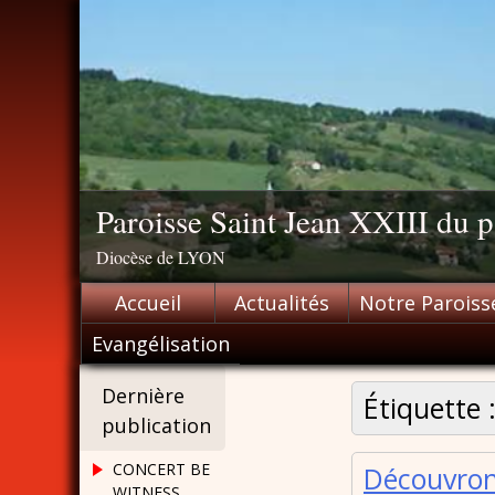
Skip
to
content
Paroisse Saint Jean XXIII du
Diocèse de LYON
Accueil
Actualités
Notre Paroiss
Evangélisation
Dernière
Étiquette 
publication
CONCERT BE
Découvrons
WITNESS