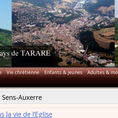
 pays de TARARE
e
Vie chrétienne
Enfants & jeunes
Adultes & m
:
Sens-Auxerre
 la vie de l’Eglise