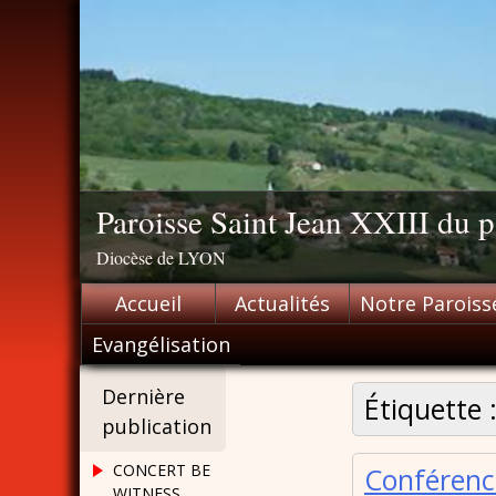
Skip
to
content
Paroisse Saint Jean XXIII du
Diocèse de LYON
Accueil
Actualités
Notre Paroiss
Evangélisation
Dernière
Étiquette 
publication
CONCERT BE
Conférenc
WITNESS