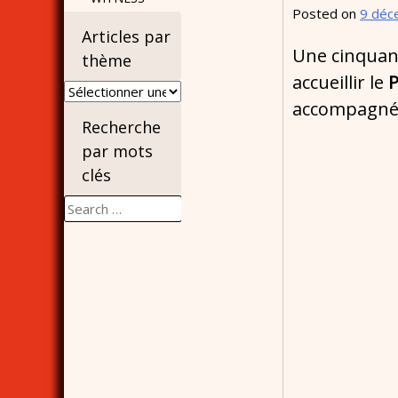
Posted on
9 déc
Articles par
Une cinquan
thème
accueillir le
P
Articles
accompagné
par
Recherche
thème
par mots
clés
Search
for: