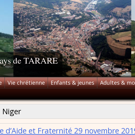
 pays de TARARE
e
Vie chrétienne
Enfants & jeunes
Adultes & m
:
Niger
e d’Aide et Fraternité 29 novembre 201