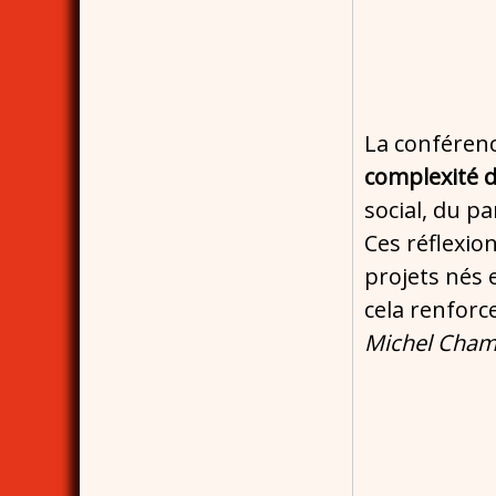
La conférenc
complexité d
social, du p
Ces réflexio
projets nés 
cela renfor
Michel Cha