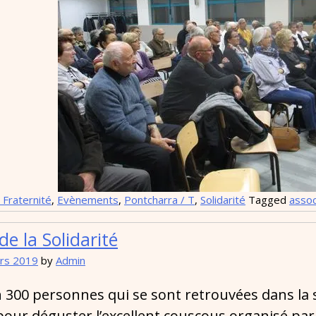
 Fraternité
,
Evènements
,
Pontcharra / T
,
Solidarité
Tagged
assoc
e la Solidarité
rs 2019
by
Admin
n 300 personnes qui se sont retrouvées dans la
our déguster l’excellent couscous organisé par 