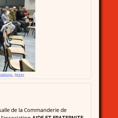
iations
,
Niger
 salle de la Commanderie de
l’association
AIDE ET FRATERNITE