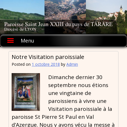
Skip
to
content
Paroisse Saint Jean XXIII du pays de TARARE
Diocèse de LYON
Menu
Notre Visitation paroissiale
Posted on
1 octobre 2018
by
Admin
Dimanche dernier 30
septembre nous étions
une vingtaine de
paroissiens à vivre une
Visitation paroissiale à la
paroisse St Pierre St Paul en Val
d’Azergue. Nous y avons vécu la messe à