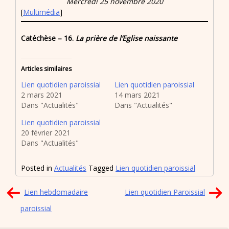
Mercredi 25 novembre 2020
[
Multimédia
]
Catéchèse – 16.
La prière de l’Eglise naissante
Articles similaires
Lien quotidien paroissial
Lien quotidien paroissial
2 mars 2021
14 mars 2021
Dans "Actualités"
Dans "Actualités"
Lien quotidien paroissial
20 février 2021
Dans "Actualités"
Posted in
Actualités
Tagged
Lien quotidien paroissial
Navigation
Lien hebdomadaire
Lien quotidien Paroissial
de
paroissial
l’article