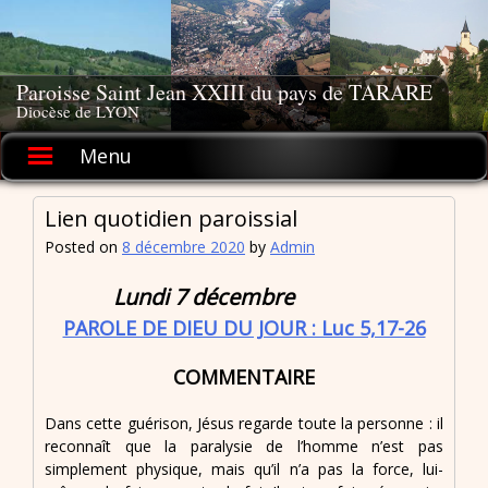
Skip
to
content
Paroisse Saint Jean XXIII du pays de TARARE
Diocèse de LYON
Menu
Lien quotidien paroissial
Posted on
8 décembre 2020
by
Admin
Lundi 7 décembre
PAROLE DE DIEU DU JOUR : Luc 5,17-26
COMMENTAIRE
Dans cette guérison, Jésus regarde toute la personne : il
reconnaît que la paralysie de l’homme n’est pas
simplement physique, mais qu’il n’a pas la force, lui-