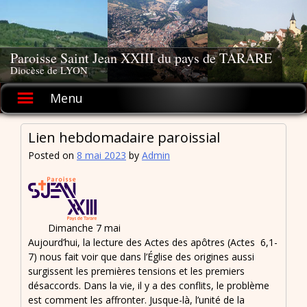
Skip
to
content
Paroisse Saint Jean XXIII du pays de TARARE
Diocèse de LYON
Menu
Lien hebdomadaire paroissial
Posted on
8 mai 2023
by
Admin
Dimanche 7 mai
Aujourd’hui, la lecture des Actes des apôtres (Actes 6,1-
7) nous fait voir que dans l’Église des origines aussi
surgissent les premières tensions et les premiers
désaccords. Dans la vie, il y a des conflits, le problème
est comment les affronter. Jusque-là, l’unité de la