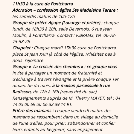
11h30 à la cure de Pontcharra
Adoration – confession église Ste Madeleine Tarare :
les samedis matins de 10h-12h
Groupe de prière Agape (Louange et prière)
: chaque
lundi, de 18h30 à 20h, salle Devernois, 6 rue Jean
Moulin, à Pontcharra. Contact : F.BRAMS, tel 06-78-
75-58-26
Chapelet :
Chaque mardi 15h30 cure de Pontcharra,
place St Jean XXIII (à côté de l’église) N’hésitez pas à
nous rejoindre
Groupe « La croisée des chemins » : ce groupe vous
invite à partager un moment de fraternité et
d’échange à travers l’évangile et la prière chaque 1er
dimanche du mois,
à la maison paroissiale 5 rue
Radisson,
de 12h à 16h (repas tiré du sac).
Renseignements auprès de M. Thierry MAYET, tel : 04
74 05 00 69 ou 06 32 39 14 91.
Prière des mamans :
chaque vendredi matin, des
mamans se rassemblent dans un village au domicile
de l’une d’elles, pour prier, s’abandonner et confier
leurs enfants au Seigneur, sans engagement.