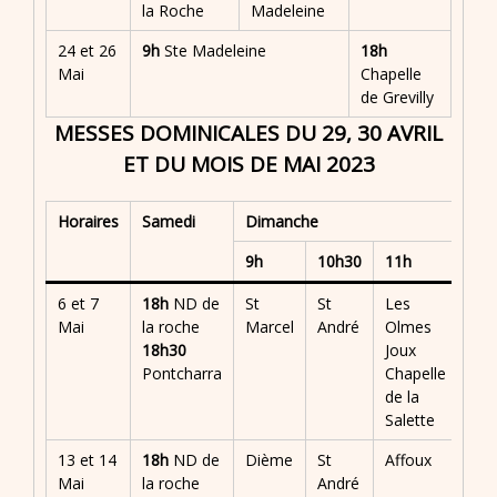
la Roche
Madeleine
24 et 26
9h
Ste Madeleine
18h
Mai
Chapelle
de Grevilly
MESSES DOMINICALES DU 29, 30 AVRIL
ET DU MOIS DE MAI 2023
Horaires
Samedi
Dimanche
9h
10h30
11h
6 et 7
18h
ND de
St
St
Les
Mai
la roche
Marcel
André
Olmes
18h30
Joux
Pontcharra
Chapelle
de la
Salette
13 et 14
18h
ND de
Dième
St
Affoux
Mai
la roche
André