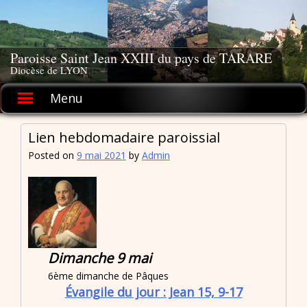
Skip
to
content
Paroisse Saint Jean XXIII du pays de TARARE
Diocèse de LYON
Menu
Lien hebdomadaire paroissial
Posted on
9 mai 2021
by
Admin
Dimanche 9 mai
6ème dimanche de Pâques
Évangile du jour : Jean 15, 9-17