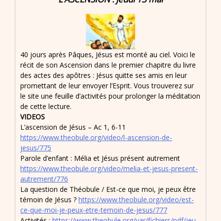
40 jours après Pâques, Jésus est monté au ciel. Voici le
récit de son Ascension dans le premier chapitre du livre
des actes des apôtres : Jésus quitte ses amis en leur
promettant de leur envoyer l’Esprit. Vous trouverez sur
le site une feuille d’activités pour prolonger la méditation
de cette lecture.
VIDEOS
L’ascension de Jésus – Ac 1, 6-11
https://www.theobule.org/video/l-ascension-de-
jesus/775
Parole d’enfant : Mélia et Jésus présent autrement
https://www.theobule.org/video/melia-et-jesus-present-
autrement/776
La question de Théobule / Est-ce que moi, je peux être
témoin de Jésus ?
https://www.theobule.org/video/est-
ce-que-moi-je-peux-etre-temoin-de-jesus/777
Activités :
https://www.theobule.org/var/fichiers/pdf/jeu-