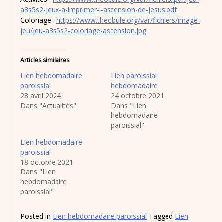
a3s5s2-jeux-a-imprimer-l-ascension-de-jesus.pdf
Coloriage :
https://www.theobule.org/var/fichiers/image-
jeu/jeu-a3s5s2-coloriage-ascension.jpg
Articles similaires
Lien hebdomadaire
Lien paroissial
paroissial
hebdomadaire
28 avril 2024
24 octobre 2021
Dans "Actualités"
Dans "Lien
hebdomadaire
paroissial"
Lien hebdomadaire
paroissial
18 octobre 2021
Dans "Lien
hebdomadaire
paroissial"
Posted in
Lien hebdomadaire paroissial
Tagged
Lien