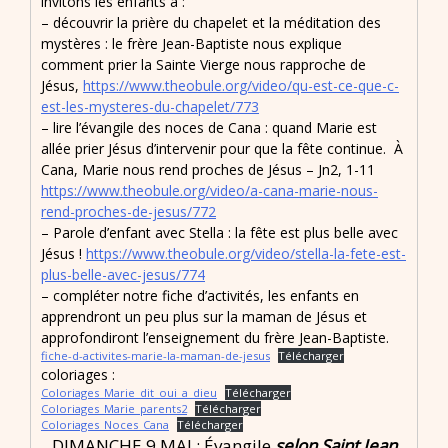
invitons les enfants à :
– découvrir la prière du chapelet et la méditation des
mystères : le frère Jean-Baptiste nous explique
comment prier la Sainte Vierge nous rapproche de
Jésus,
https://www.theobule.org/video/qu-est-ce-que-c-
est-les-mysteres-du-chapelet/773
– lire l’évangile des noces de Cana : quand Marie est
allée prier Jésus d’intervenir pour que la fête continue. À
Cana, Marie nous rend proches de Jésus – Jn2, 1-11
https://www.theobule.org/video/a-cana-marie-nous-
rend-proches-de-jesus/772
– Parole d’enfant avec Stella : la fête est plus belle avec
Jésus !
https://www.theobule.org/video/stella-la-fete-est-
plus-belle-avec-jesus/774
– compléter notre fiche d’activités, les enfants en
apprendront un peu plus sur la maman de Jésus et
approfondiront l’enseignement du frère Jean-Baptiste.
fiche-d-activites-marie-la-maman-de-jesus
Télécharger
coloriages :
Coloriages_Marie_dit_oui_a_dieu
Télécharger
Coloriages_Marie_parents2
Télécharger
Coloriages_Noces_Cana
Télécharger
DIMANCHE 9 MAI : Évangile
selon Saint Jean