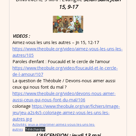
15, 9-17
VIDEOS :
Aimez-vous les uns les autres – Jn 15, 12-17
https://www.theobule.org/video/aimez-vous-les-uns-les-
autres/105
Paroles d’enfant : Foucauld et le cercle de l’amour
https://www.theobule.org/video/foucauld-et-le-cercle-
de-l-amour/107
La question de Théobule / Devons-nous aimer aussi
ceux qui nous font du mal ?
https://www.theobule.org/video/devons-nous-aimer-
aussi-ceux-qui-nous-font-du-mal/106
coloriage
https://www.theobule.org/var/fichiers/image-
jeu/jeu-a2s4s5-coloriage-aimez-vous-les-uns-les-
autres.jpg
Activités: jeux-a-imprimer-aimez-vous-les-uns-les-
autres
Télécharger
L’ASCENSION : jeudi 13 mai