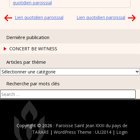
quotidien paroissial
Navigation
Lien quotidien paroissial
Lien quotidien paroissial
de
l’article
Dernière publication
CONCERT BE WITNESS
Articles par thème
Articles
par
Recherche par mots clés
thème
Search
for:
Copyright © 2026 :
Paroisse Saint Jean XXIII du pays de
TARARE
|
WordPress Theme : UU2014
|
Login