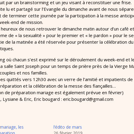
uit par un brainstorming et un jeu visant à reconstituer une frise.
e lu et partagé sur l’Evangile du dimanche avant de nous séparer
t de terminer cette journée par la participation à la messe antici
week-end de mission.
 heureux de nous retrouver le dimanche matin autour d’un café e
hème de « la sexualité » pour le premier et « le pardon » pour le s
e de la matinée a été réservée pour présenter la célébration du 
tiques.
ing où chacun s’est exprimé sur le déroulement du week-end et
 la salle Saint Joseph pour un temps de prière près de la Vierge M
 couples et nos familles.
 quittés vers 12h30 avec un verre de l’amitié et impatients de 
réparation et la célébration de la messe des fiançailles…
on de préparation mariage est également prévue en février)
, Lysiane & Eric, Eric bougard : eric.bougard@gmail.com
mariage, les
l’édito de mars
paration
26 février 2019