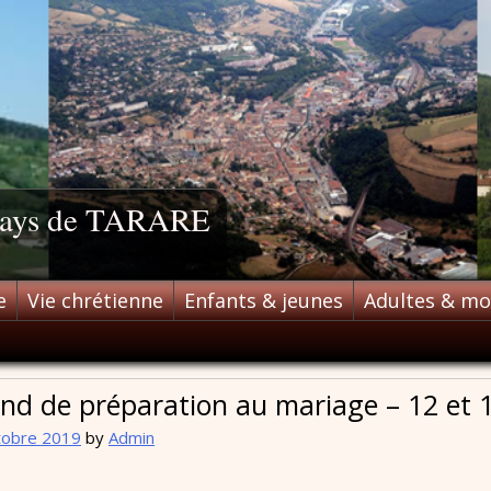
 pays de TARARE
e
Vie chrétienne
Enfants & jeunes
Adultes & m
nd de préparation au mariage – 12 et 
tobre 2019
by
Admin