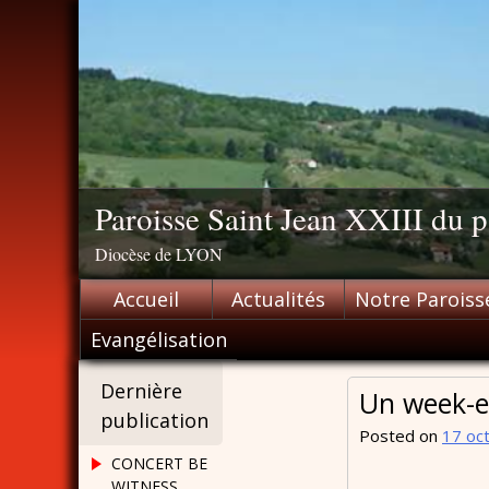
Skip
to
content
Paroisse Saint Jean XXIII du
Diocèse de LYON
Accueil
Actualités
Notre Paroiss
Evangélisation
Dernière
Un week-e
publication
Posted on
17 oc
CONCERT BE
WITNESS