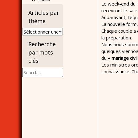
Le week-end du 12
recevront le sac
Articles par
Auparavant, l’équ
thème
La nouvelle form
Chaque couple a 
Articles
la préparation.
par
Recherche
Nous nous sommes
thème
quelques viennoi
par mots
du
« mariage civi
clés
Les ministres ord
Search
connaissance. Cha
for: