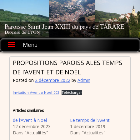
Skip
to
content
Paroisse Saint Jean XXIII du pays de TARARE
Diocèse de LYON
Menu
PROPOSITIONS PAROISSIALES TEMPS
DE l’AVENT ET DE NOËL
Posted on
2 décembre 2022
by
Admin
Invitation-Avent-a-Noel-003
Télécharger
Articles similaires
de l’Avent à Noël
Le temps de l’Avent
12 décembre 2023
1 décembre 2019
Dans "Actualités"
Dans "Actualités"