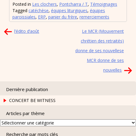
Posted in
Les clochers
,
Pontcharra / T
,
Témoignages
Tagged
catéchèse
,
équipes liturgiques
,
équipes
paroissiales
,
ERP
,
panier du frère
,
remerciements
Navigation
l’édito d’août
Le MCR (Mouvement
de
chrétien des retraités)
l’article
donne de ses nouvellese
MCR donne de ses
nouvelles
Dernière publication
CONCERT BE WITNESS
Articles par thème
Articles
par
Recherche par mots clés
thème