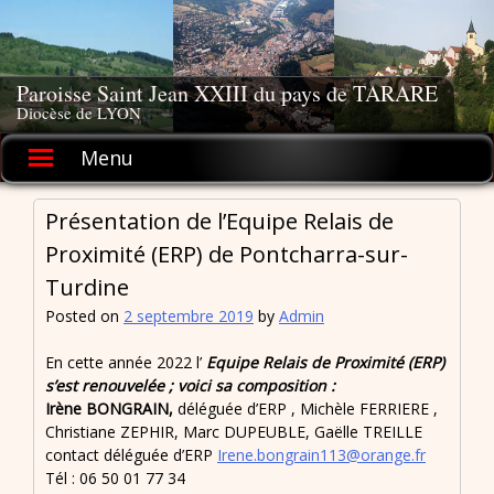
Skip
to
content
Paroisse Saint Jean XXIII du pays de TARARE
Diocèse de LYON
Menu
Présentation de l’Equipe Relais de
Proximité (ERP) de Pontcharra-sur-
Turdine
Posted on
2 septembre 2019
by
Admin
En cette année 2022 l’
Equipe Relais de Proximité (ERP)
s’est renouvelée ; voici sa composition :
Irène BONGRAIN,
déléguée d’ERP , Michèle FERRIERE ,
Christiane ZEPHIR, Marc DUPEUBLE, Gaëlle TREILLE
contact déléguée d’ERP
Irene.bongrain113@orange.fr
Tél : 06 50 01 77 34