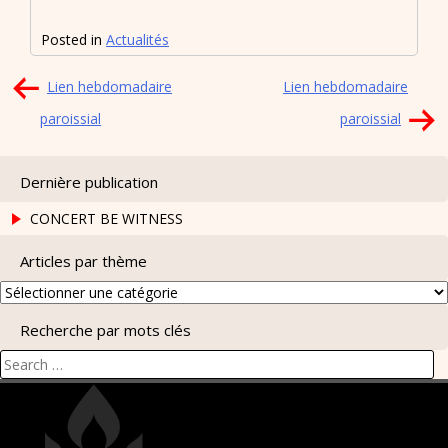
Posted in
Actualités
Navigation
Lien hebdomadaire
Lien hebdomadaire
de
paroissial
paroissial
l’article
Dernière publication
CONCERT BE WITNESS
Articles par thème
Articles
par
Recherche par mots clés
thème
Search
for: