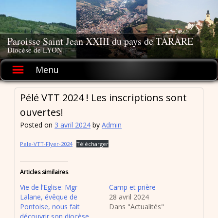
Skip
to
content
Paroisse Saint Jean XXIII du pays de TARARE
Diocèse de LYON
Menu
Pélé VTT 2024 ! Les inscriptions sont
ouvertes!
Posted on
3 avril 2024
by
Admin
Pele-VTT-Flyer-2024
Télécharger
Articles similaires
Vie de l’Eglise: Mgr
Camp et prière
Lalane, évêque de
28 avril 2024
Pontoise, nous fait
Dans "Actualités"
découvrir son diocèse.