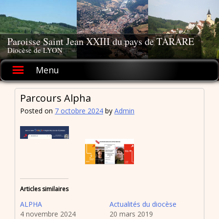
Skip
to
content
Paroisse Saint Jean XXIII du pays de TARARE
Diocèse de LYON
Menu
Parcours Alpha
Posted on
7 octobre 2024
by
Admin
Articles similaires
ALPHA
Actualités du diocèse
4 novembre 2024
20 mars 2019