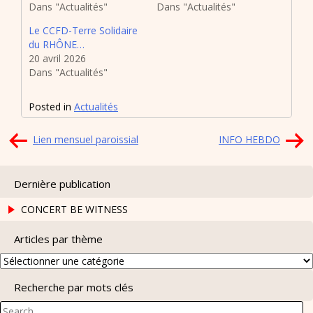
Dans "Actualités"
Dans "Actualités"
Le CCFD-Terre Solidaire
du RHÔNE…
20 avril 2026
Dans "Actualités"
Posted in
Actualités
Navigation
Lien mensuel paroissial
INFO HEBDO
de
l’article
Dernière publication
CONCERT BE WITNESS
Articles par thème
Articles
par
Recherche par mots clés
thème
Search