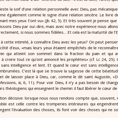
este la soif d’une relation personnelle avec Dieu, pas mécanique
ime également comme le signe d’une relation sincère. Le livre de 
nant mes yeux t’ont vu» (Jb 42, 5). Et très souvent je pense que 
ssons Dieu par ouï-dire, mais avec notre expérience nous allons de 
rectement, si nous sommes fidèles… Et cela est la maturité de l’E
à cette intimité, à connaître Dieu avec les yeux? On peut penser
côté d’eux, «mais leurs yeux étaient empêchés de le reconnaître»
in qui atteint son sommet dans la fraction du pain et qui
ts à croire tout ce qu’ont annoncé les prophètes» (cf. Lc 24, 25). 
 sans intelligence et lent. Et quand le cœur est sans intelligenc
rumées. C’est là que se trouve la sagesse de cette béatitude:
et de laisser place à Dieu, car, comme le dit saint Augustin, «
essions, iii, 6, 11). Pour voir Dieu, il n’y a pas besoin de cha
rs théologiens qui enseignent le chemin: il faut libérer le cœur de
tion décisive: lorsque nous nous rendons compte que, souvent, 
 noble est celle contre les tromperies intérieures qui engendre
hangent l’évaluation des choses, ils font voir des choses qui ne 