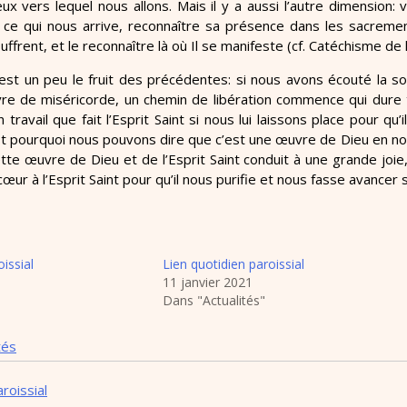
x vers lequel nous allons. Mais il y a aussi l’autre dimension: 
ce qui nous arrive, reconnaître sa présence dans les sacremen
ffrent, et le reconnaître là où Il se manifeste (cf. Catéchisme de l
est un peu le fruit des précédentes: si nous avons écouté la 
re de miséricorde, un chemin de libération commence qui dure tou
un travail que fait l’Esprit Saint si nous lui laissons place pour q
’est pourquoi nous pouvons dire que c’est une œuvre de Dieu en n
tte œuvre de Dieu et de l’Esprit Saint conduit à une grande joie
œur à l’Esprit Saint pour qu’il nous purifie et nous fasse avancer s
issial
Lien quotidien paroissial
11 janvier 2021
Dans "Actualités"
tés
roissial