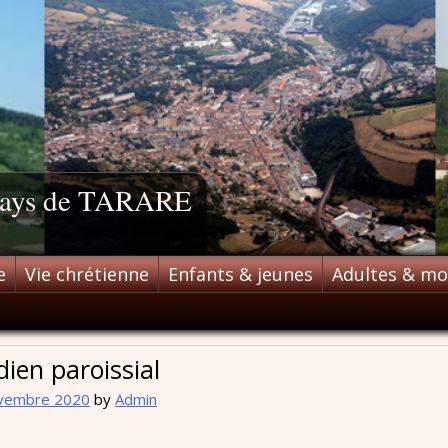
 pays de TARARE
e
Vie chrétienne
Enfants & jeunes
Adultes & m
dien paroissial
vembre 2020
by
Admin