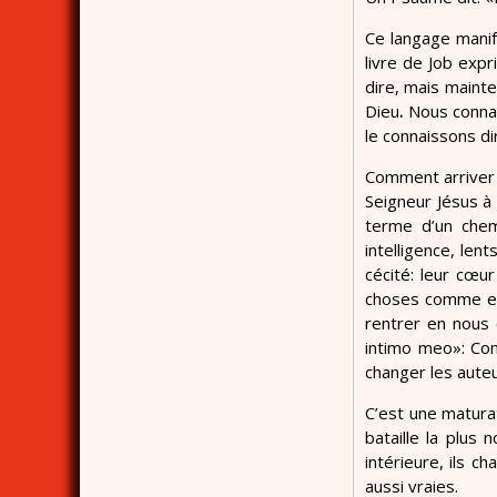
Ce langage manif
livre de Job expr
dire, mais mainte
Dieu
.
Nous connai
le connaissons di
Comment arriver 
Seigneur Jésus à 
terme d’un chem
intelligence, len
cécité: leur cœur
choses comme emb
rentrer en nous 
intimo meo»: Conf
changer les auteu
C’est une matura
bataille la plus
intérieure, ils c
aussi vraies.