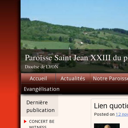
Skip
to
content
Paroisse Saint Jean XXIII du
Diocèse de LYON
Accueil
Actualités
Notre Paroiss
Evangélisation
Dernière
Lien quoti
publication
Posted on
12 no
CONCERT BE
WITNESS