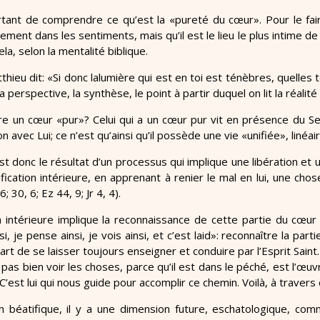
rtant de comprendre ce qu’est la «pureté du cœur». Pour le faire
ement dans les sentiments, mais qu’il est le lieu le plus intime de
la, selon la mentalité biblique.
thieu dit: «Si donc lalumière qui est en toi est ténèbres, quelles 
 perspective, la synthèse, le point à partir duquel on lit la réalité 
re un cœur «pur»? Celui qui a un cœur pur vit en présence du S
on avec Lui; ce n’est qu’ainsi qu’il possède une vie «unifiée», linéa
st donc le résultat d’un processus qui implique une libération et 
fication intérieure, en apprenant à renier le mal en lui, une chos
; 30, 6; Ez 44, 9; Jr 4, 4).
on intérieure implique la reconnaissance de cette partie du cœu
si, je pense ainsi, je vois ainsi, et c’est laid»: reconnaître la pa
art de se laisser toujours enseigner et conduire par l’Esprit Sai
pas bien voir les choses, parce qu’il est dans le péché, est l’œuvre
C’est lui qui nous guide pour accomplir ce chemin. Voilà, à travers
n béatifique, il y a une dimension future, eschatologique, com