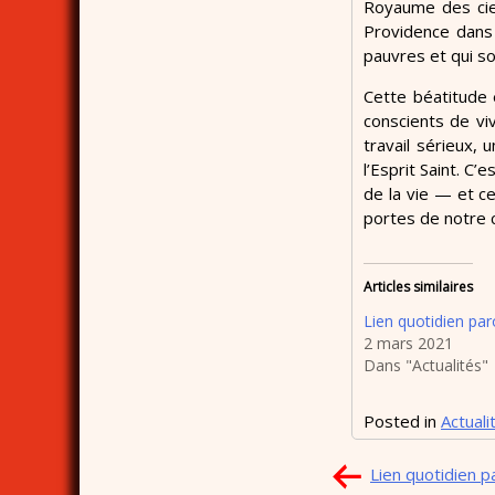
Royaume des cieu
Providence dans 
pauvres et qui sou
Cette béatitude 
conscients de viv
travail sérieux, 
l’Esprit Saint. C
de la vie — et ce
portes de notre c
Articles similaires
Lien quotidien paro
2 mars 2021
Dans "Actualités"
Posted in
Actuali
Navigation
Lien quotidien pa