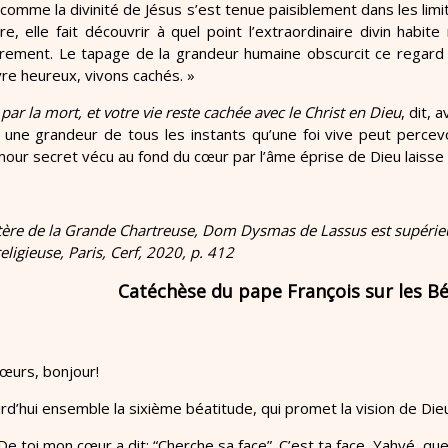
 comme la divinité de Jésus s’est tenue paisiblement dans les limi
ire, elle fait découvrir à quel point l’extraordinaire divin habi
rement. Le tapage de la grandeur humaine obscurcit ce regard 
ivre heureux, vivons cachés. »
par la mort, et votre vie reste cachée avec le Christ en Dieu
, dit, 
 une grandeur de tous les instants qu’une foi vive peut percevo
amour secret vécu au fond du cœur par l’âme éprise de Dieu laisse l
ère de la Grande Chartreuse, Dom Dysmas de Lassus est supérieur 
religieuse, Paris, Cerf, 2020, p. 412
Catéchèse du pape François sur les Bé
sœurs, bonjour!
rd’hui ensemble la sixième béatitude, qui promet la vision de Die
e toi mon cœur a dit: “Cherche sa face”. C’est ta face, Yahvé, que