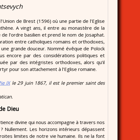
ntsevych
l’Union de Brest (1596) où une partie de l’Eglise
uthène. A vingt ans, il entre au monastère de la
e de l’ordre basilien et prend le nom de Josaphat.
paration entre catholiques romains et orthodoxes,
dant une grande douceur. Nommé évêque de Polock
s encore par des considérations politiques et
uée par des intégristes orthodoxes, alors qu’il
martyr pour son attachement à l’Eglise romaine.
ie IX
le 29 juin 1867, il est le premier saint des
atican.
de Dieu
 patience divine qui nous accompagne à travers nos
i ? Nullement. Les horizons intérieurs dépassent
oites limites de notre vie humaine. Ils ne la font