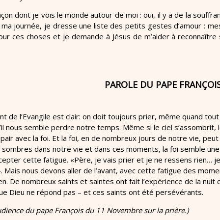
façon dont je vois le monde autour de moi : oui, il y a de la souffr
 ma journée, je dresse une liste des petits gestes d’amour : m
our ces choses et je demande à Jésus de m’aider à reconnaîtr
PAROLE DU PAPE FRANÇOI
t de l’Evangile est clair: on doit toujours prier, même quand tou
il nous semble perdre notre temps. Même si le ciel s’assombrit, l
pair avec la foi. Et la foi, en de nombreux jours de notre vie, peut s
ombres dans notre vie et dans ces moments, la foi semble une ill
epter cette fatigue. «Père, je vais prier et je ne ressens rien…
». Mais nous devons aller de l’avant, avec cette fatigue des mome
n. De nombreux saints et saintes ont fait l’expérience de la nuit 
ue Dieu ne répond pas – et ces saints ont été persévérants.
audience du pape François du 11 Novembre sur la prière.)