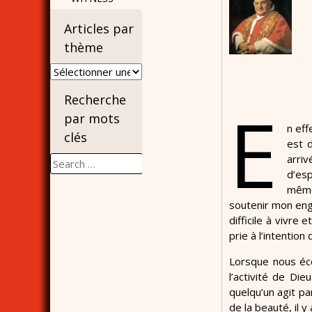
Articles par
thème
Articles
par
Recherche
thème
E
par mots
n eff
clés
est 
arri
Search
d’es
for:
même
soutenir mon eng
difficile à vivre
prie à l’intentio
Lorsque nous éco
l’activité de Di
quelqu’un agit par
de la beauté, il 