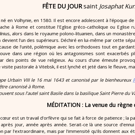
FÊTE DU JOUR
saint
Josaphat Ku
né en Volhynie, en 1580. Il est encore adolescent à l’époque de 
tache à Rome et constitue l’Eglise gréco-catholique ou Eglise r
Vilnius, alors dans le royaume polono-lituanien, dans un monastèr
en devient l’un des supérieurs. Déchiré en lui-même par cette sé
a cause de l’unité, polémique avec les orthodoxes tout en gar
trouve dans une région où les antagonismes sont exacerbés plu
par des points de vue religieux. Au cours d’une émeute provoq
 visite pastorale à Vitebsk, il est lynché et jeté dans le fleuve, 
pape Urbain VIII le 16 mai 1643 et canonisé par le bienheureux
P
 être canonisé à Rome.
ouvent sous l’autel saint Basile dans la basilique Saint Pierre du V
MÉDITATION : La venue du règne 
cœur est un travail d’orfèvre qui se fait à force de patience ; la
r après jour, année après année. Serait-ce là une source d’ennu
 par l’extraordinaire, mais par l’immensité qu’ils donnent aux étr