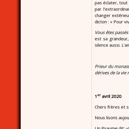
pas éclater, tout
par l’extraordina
changer extérieu
dicton : « Pour v
Vous êtes passés 
est sa grandeur,
silence aussi. L’
Prieur du monast
dérives de la vie 
er
1
avril 2020
Chers frères et 
Nous lisons aujou
Un Psaume dit: «D