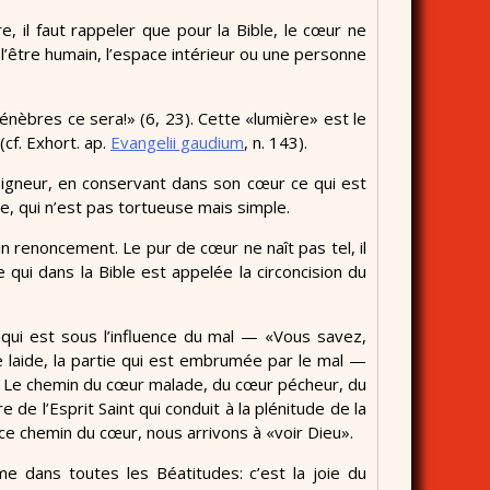
, il faut rappeler que pour la Bible, le cœur ne
 l’être humain, l’espace intérieur ou une personne
ténèbres ce sera!» (6, 23). Cette «lumière» est le
(cf. Exhort. ap.
Evangelii gaudium
, n. 143).
eigneur, en conservant dans son cœur ce qui est
ire, qui n’est pas tortueuse mais simple.
un renoncement. Le pur de cœur ne naît pas tel, il
e qui dans la Bible est appelée la circoncision du
r qui est sous l’influence du mal — «Vous savez,
rtie laide, la partie qui est embrumée par le mal —
nt. Le chemin du cœur malade, du cœur pécheur, du
 de l’Esprit Saint qui conduit à la plénitude de la
 ce chemin du cœur, nous arrivons à «voir Dieu».
me dans toutes les Béatitudes: c’est la joie du