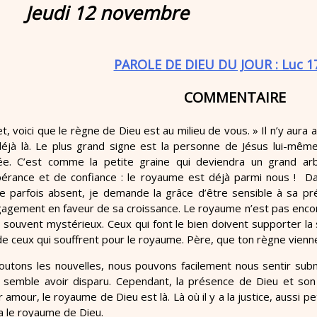
Jeudi 12 novembre
PAROLE DE DIEU DU JOUR : Luc 17
COMMENTAIRE
et, voici que le règne de Dieu est au milieu de vous. » Il n’y aura
déjà là. Le plus grand signe est la personne de Jésus lui-même
vée. C’est comme la petite graine qui deviendra un grand arb
pérance et de confiance : le royaume est déjà parmi nous ! D
 parfois absent, je demande la grâce d’être sensible à sa p
agement en faveur de sa croissance. Le royaume n’est pas encor
 et souvent mystérieux. Ceux qui font le bien doivent supporter la 
n de ceux qui souffrent pour le royaume. Père, que ton règne vienne
utons les nouvelles, nous pouvons facilement nous sentir subm
eu semble avoir disparu. Cependant, la présence de Dieu et so
 amour, le royaume de Dieu est là. Là où il y a la justice, aussi peti
y a le royaume de Dieu.