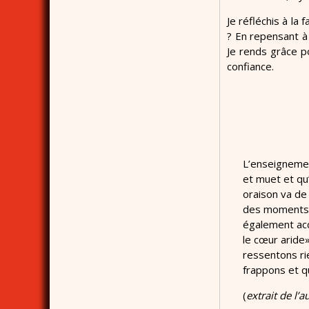
Je réfléchis à la 
? En repensant à
Je rends grâce p
confiance.
L’enseignemen
et muet et qu’
oraison va de 
des moments s
également acc
le cœur aride
ressentons rie
frappons et q
(
extrait de l’