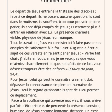
Commentaire
Le départ de Jésus entraîne la tristesse des disciples ;
face à ce départ, ils ne posent aucune question, ils sont
dans le mutisme. Ils souffrent trop pour pouvoir encore
parler, ils sont déjà coupés de Jésus ; ils n’arrivent plus à
entrer en relation avec Lui. La présence charnelle,
visible, physique de Jésus leur manque.
Tout le travail de Jésus va consister ici à faire passer ses
disciples de l’affectivité à la foi. Saint Augustin a écrit au
sujet de ces versets en faisant parler Jésus : « Verbe fait
chair, j’habite en vous, mais je ne veux pas que vous
m’aimiez charnellement et que, satisfaits de ce lait, vous
désiriez toujours être des enfants » (
Ctaire de Jean
,
94,4).
Pour Jésus, celui qui veut le connaître vraiment doit
dépasser la connaissance simplement humaine de
Jésus ; seul le regard qu’apporte l’Esprit de Dieu permet
ce déplacement.
Face à la souffrance qui traverse nos vies, il nous arrive
parfois d’être triste et de percevoir la présence sensible,
humaine, de Jésus comme lointaine, distante. Or, c’est