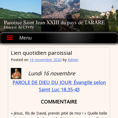
Skip
to
content
Paroisse Saint Jean XXIII du pays de TARARE
Diocèse de LYON
Menu
Lien quotidien paroissial
Posted on
16 novembre 2020
by
Admin
Lundi 16 novembre
PAROLE DE DIEU DU JOUR: Évangile selon
Saint Luc 18,35-43
COMMENTAIRE
« Jésus, fils de David, prends pitié de moi ! » Quelle belle