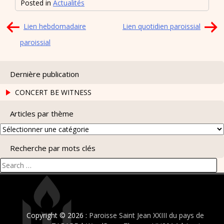
Posted in
Actualités
Navigation
Lien hebdomadaire
Lien quotidien paroissial
de
paroissial
l’article
Dernière publication
CONCERT BE WITNESS
Articles par thème
Articles
par
Recherche par mots clés
thème
Search
for:
Copyright © 2026 :
Paroisse Saint Jean XXIII du pays de