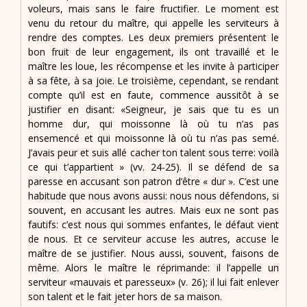
voleurs, mais sans le faire fructifier. Le moment est
venu du retour du maître, qui appelle les serviteurs à
rendre des comptes. Les deux premiers présentent le
bon fruit de leur engagement, ils ont travaillé et le
maître les loue, les récompense et les invite à participer
à sa fête, à sa joie. Le troisième, cependant, se rendant
compte qu’il est en faute, commence aussitôt à se
justifier en disant: «Seigneur, je sais que tu es un
homme dur, qui moissonne là où tu n’as pas
ensemencé et qui moissonne là où tu n’as pas semé.
J’avais peur et suis allé cacher ton talent sous terre: voilà
ce qui t’appartient » (vv. 24-25). Il se défend de sa
paresse en accusant son patron d’être « dur ». C’est une
habitude que nous avons aussi: nous nous défendons, si
souvent, en accusant les autres. Mais eux ne sont pas
fautifs: c’est nous qui sommes enfantes, le défaut vient
de nous. Et ce serviteur accuse les autres, accuse le
maître de se justifier. Nous aussi, souvent, faisons de
même. Alors le maître le réprimande: il l’appelle un
serviteur «mauvais et paresseux» (v. 26); il lui fait enlever
son talent et le fait jeter hors de sa maison.