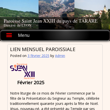
Skip
to
content
Paroisse Saint Jean XXIII du pays de TARARE
Diocèse de LYON
Menu
LIEN MENSUEL PAROISSIALE
Posted on
3 février 2025
by
Admin
Février 2025
Notre liturgie de ce mois de Février commence par la
fête de la Présentation du Seigneur au Temple, célébrée
traditionnellement quarante jours après la fête de Noël.
Jésus, nouveau-né, a été présenté au Temple par ses