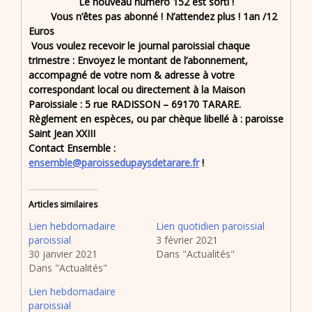
Le nouveau numéro 152 est sorti !
Vous n
’ê
tes pas abonn
é
! N
’
attendez plus
! 1
an /12
Euros
Vous voulez recevoir le journal paroissial chaque
trimestre : Envoyez le montant de l’abonnement,
accompagné de votre nom & adresse à votre
correspondant local ou directement à la Maison
Paroissiale : 5 rue RADISSON – 69170 TARARE.
Règlement en espèces, ou par chèque libellé à : paroisse
Saint Jean XXIII
Contact Ensemble :
ensemble@paroissedupaysdetarare.fr
!
Articles similaires
Lien hebdomadaire
Lien quotidien paroissial
paroissial
3 février 2021
30 janvier 2021
Dans "Actualités"
Dans "Actualités"
Lien hebdomadaire
paroissial