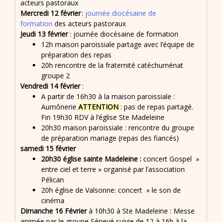
acteurs pastoraux
Mercredi 12 février
:
journée diocésaine de
formation
des acteurs pastoraux
Jeudi 13 février
: journée diocésaine de formation
12h maison paroissiale partage avec l’équipe de
préparation des repas
20h rencontre de la fraternité catéchuménat
groupe 2
Vendredi 14 février
:
A partir de 16h30 à la maison paroissiale :
Aumônerie
ATTENTION
: pas de repas partagé.
Fin 19h30 RDV à l’église Ste Madeleine
20h30 maison paroissiale : rencontre du groupe
de préparation mariage (repas des fiancés)
samedi 15 février
20h30 église sainte Madeleine :
concert Gospel »
entre ciel et terre » organisé par l’association
Pélican
20h église de Valsonne: concert » le son de
cinéma
Dimanche 16 Février
à 10h30 à Ste Madeleine : Messe
animée par le groupe Sénevé suivie de 12 à 16h à la