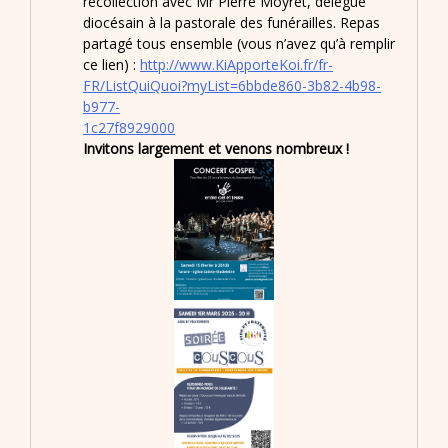
recollection avec Mr Pierre Moyret, délégué
diocésain à la pastorale des funérailles. Repas
partagé tous ensemble (vous n’avez qu’à remplir
ce lien) :
http://www.KiApporteKoi.fr/fr-
FR/ListQuiQuoi?myList=6bbde860-3b82-4b98-
b977-
1c27f8929000
Invitons largement et venons nombreux !