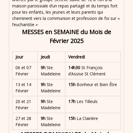
maison paroissiale d’un repas partagé et du temps fort
pour les enfants, les jeunes et leurs parents qui
cheminent vers la communion et profession de foi sur «
l’eucharistie »
MESSES en SEMAINE du Mois de
Février 2025
Jour
Jeudi
Vendredi
06 et 07
9h
Ste
14h30
St François
Février
Madeleine
d’Assise St Clément
13 et 14
9h
Ste
15h
Bonheur et Bien Être
Février
Madeleine
20 et 21
9h
Ste
17h
Les Tilleuls
Février
Madeleine
27 et 28
9h
Ste
15h
La Clairière
Février
Madeleine