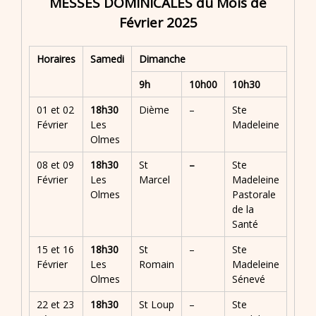
MESSES DOMINICALES du Mois de
Février 2025
Horaires
Samedi
Dimanche
9h
10h00
10h30
01 et 02
18h30
Dième
–
Ste
Février
Les
Madeleine
Olmes
08 et 09
18h30
St
–
Ste
Février
Les
Marcel
Madeleine
Olmes
Pastorale
de la
Santé
15 et 16
18h30
St
–
Ste
Février
Les
Romain
Madeleine
Olmes
Sénevé
22 et 23
18h30
St Loup
–
Ste