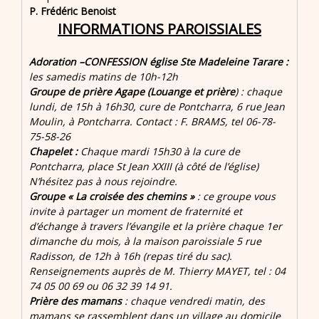
P. Frédéric Benoist
INFORMATIONS PAROISSIALES
Adoration –CONFESSION église Ste Madeleine Tarare :
les samedis matins de 10h-12h
Groupe de prière Agape (Louange et prière
) : chaque
lundi, de 15h à 16h30, cure de Pontcharra, 6 rue Jean
Moulin, à Pontcharra. Contact : F. BRAMS, tel 06-78-
75-58-26
Chapelet :
Chaque mardi 15h30 à la cure de
Pontcharra, place St Jean XXIII (à côté de l’église)
N’hésitez pas à nous
rejoindre.
Groupe « La croisée des chemins »
: ce groupe vous
invite à partager un moment de fraternité et
d’échange à travers l’évangile et la prière chaque 1er
dimanche du mois, à la maison paroissiale 5 rue
Radisson, de 12h à 16h (repas tiré du sac).
Renseignements auprès de M. Thierry MAYET, tel : 04
74 05 00 69 ou 06 32 39 14 91.
Prière des mamans
: chaque vendredi matin, des
mamans se rassemblent dans un village au domicile