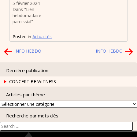
5 février 2024
Dans "Lien
hebdomadaire
paroissial"
Posted in
Actualités
Navigation
INFO HEBDO
INFO HEBDO
de
l’article
Dernière publication
CONCERT BE WITNESS
Articles par thème
Articles
par
Recherche par mots clés
thème
Search
for: