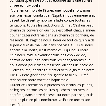
condition qu’elle ne soit pas étouffée dans une sphère
privée et individuelle.
Alors, en ce mois de Février, une nouvelle fois, nous
suivrons Jésus, conduit par l’Esprit, il nous emmènera au
désert. Le désert symbolise la lutte contre toutes les
tentations, toutes les séductions du mal. C’est un beau
chemin de conversion qui nous est offert chaque année,
pour engager notre vie dans un chemin de bonheur, de
l’essentiel. IL s’agit de nous libérer de tout ce qu’il y a de
superficiel et de mauvais dans nos vies. Oui Dieu nous
appelle à la liberté, il est même celui qui nous libère.
Cela nous invite à examiner tous nos choix de vie,
parfois de faire le tri dans tous les engagements que
nous avons pour aller à l’essentiel du sens de notre vie
… être tourné, orienté tout entier vers la gloire de notre
Dieu ; « Père glorifie ton fils, glorifie ta fille »…. Bref
redécouvrir notre vocation baptismale.
Durant ce Carême nous prierons pour tous les jeunes,
collégiens, et tous les adultes qui cheminent vers le
baptême, dans notre diocèse, sur notre paroisse, et ils
sont de plus en plus nombreux. Voilà bien une raison
d’espérer.