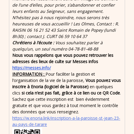
de l’une d’elles, pour prier, s’abandonner et confier
leurs enfants au Seigneur, sans engagement.
N’hésitez pas à nous rejoindre, nous serons très
heureuses de vous accueillir ! Les Olmes, Contact : R.
RAISIN 06 16 21 52 43 Saint Romain de Popey (lundi
8h30) ; contact J. CURT 06 59 10 64 37
Chrétiens à l’écoute :
Vous souhaitez parler à
quelqu’un, un seul numéro 04-78-81-48-88
Nous vous rappelons que vous pouvez retrouver les
adresses des lieux de culte sur Messes infos
https://messes.info/
INFORMATION :
Pour faciliter la gestion et
l’organisation de la vie de la paroisse,
Vous pouvez vous
inscrire à Enoria (logiciel de la Paroisse)
en quelques
clics
si cela n’est pas fait, grâce à ce lien ou ce QR Code
.
Sachez que cette inscription est bien évidemment
gratuite et que vous gardez à tout moment le contrôle
des données que vous renseignez.
https://w.enoria.link/inscription-a-la-paroisse-st-jean-23-
au-pays-de-tarare