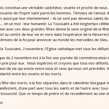
nts constitue une véritable catéchèse, vivante et proche de nous. 
gissante de l’Esprit Saint parmi les hommes. Témoins de l’amour
 aussi par leur cheminement – ils ne sont pas devenus saints du j
 en un mot : leur humanité. La Toussaint a été longtemps céléb
lien avec ces deux grandes fêtes donne le sens originel de la fête 
rist au centre de leur vie et vivre dans l’espérance de la Résurrect
moins de la foi pour annoncer au monde les merveilles de Dieu.
a Toussaint, 2 novembre, l’Église catholique met tous les défunts
ique du 2 novembre est à la fois une journée de commémoration et
n prie pour eux. Nous espérons et croyons que tous nos défunts v
ion de vie qui existe entre nous et ceux qui nous ont précédés. Il y
idarité entre les vivants et les morts.
a fête des morts, à la fois séparées dans le calendrier liturgique
ifestent, d’une part avec tous les saints et de l’autre avec tous
 ressuscité. Que ce temps de prière et de recueillement au sein d
st