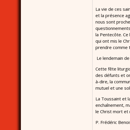
La vie de ces sai
et la présence a
nous sont proches
questionnements…
la Pentecôte. Ce 
qui ont mis le Ch
prendre comme té
Le lendemain de l
Cette fête liturg
des défunts et o
à-dire, la commun
mutuel et une sol
La Toussaint et l
enchaînement, man
le Christ mort et
P. Frédéric Benoi