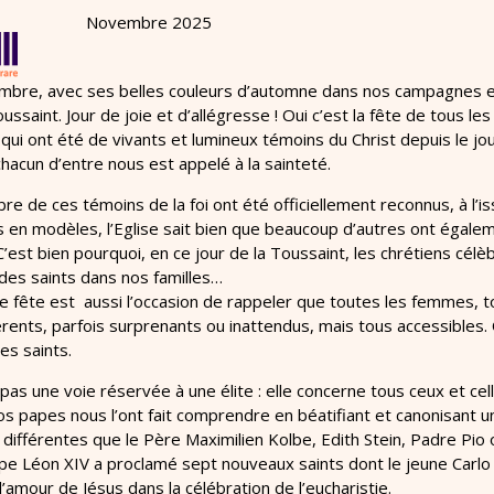
Novembre 2025
bre, avec ses belles couleurs d’automne dans nos campagnes e
ussaint. Jour de joie et d’allégresse ! Oui c’est la fête de tous les
 qui ont été de vivants et lumineux témoins du Christ depuis le j
chacun d’entre nous est appelé à la sainteté.
bre de ces témoins de la foi ont été officiellement reconnus, à l’i
en modèles, l’Eglise sait bien que beaucoup d’autres ont égalemen
C’est bien pourquoi, en ce jour de la Toussaint, les chrétiens célèb
des saints dans nos familles…
e fête est aussi l’occasion de rappeler que toutes les femmes, t
érents, parfois surprenants ou inattendus, mais tous accessibles
es saints.
 pas une voie réservée à une élite : elle concerne tous ceux et ce
Nos papes nous l’ont fait comprendre en béatifiant et canonisant
 différentes que le Père Maximilien Kolbe, Edith Stein, Padre Pi
e Léon XIV a proclamé sept nouveaux saints dont le jeune Carlo A
l’amour de Jésus dans la célébration de l’eucharistie.