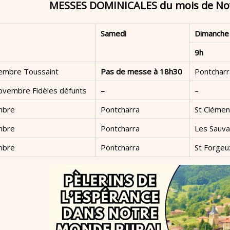
MESSES DOMINICALES du mois de No
Samedi
Dimanche
9h
embre Toussaint
Pas de messe à 18h30
Pontcharr
vembre Fidèles défunts
–
–
mbre
Pontcharra
St Clémen
mbre
Pontcharra
Les Sauv
mbre
Pontcharra
St Forgeu