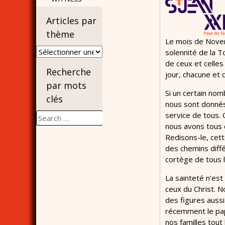
Articles par
thème
Le mois de Novem
Articles
solennité de la To
par
de ceux et celles
Recherche
thème
jour, chacune et 
par mots
Si un certain nom
clés
nous sont donnés 
service de tous. 
Search
nous avons tous 
for:
Redisons-le, cett
des chemins diff
cortège de tous l
La sainteté n’est
ceux du Christ. 
des figures aussi
récemment le pap
nos familles tout 