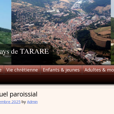
 pays de TARARE
e
Vie chrétienne
Enfants & jeunes
Adultes & m
el paroissial
embre 2025
by
Admin