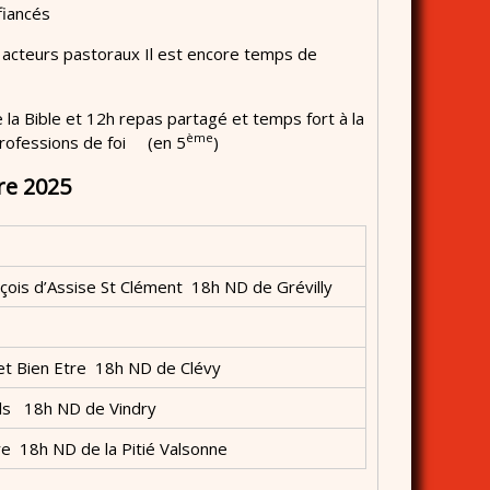
fiancés
 acteurs pastoraux Il est encore temps de
 la Bible et 12h repas partagé et temps fort à la
ème
professions de foi (en 5
)
e 2025
çois d’Assise St Clément 18h ND de Grévilly
et Bien Etre 18h ND de Clévy
uls 18h ND de Vindry
ère 18h ND de la Pitié Valsonne