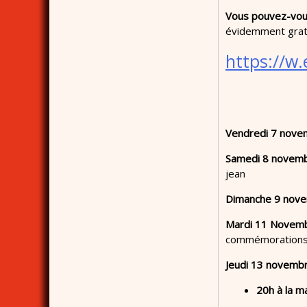
Vous
pouvez-vous 
évidemment gratu
https://w.
Vendredi 7 novem
Samedi 8 novem
jean
Dimanche 9 nove
Mardi 11 Novembr
commémorations 
Jeudi 13 novemb
20h
à la m