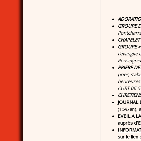
ADORATION
GROUPE DE
Pontcharra
CHAPELET 
GROUPE « 
l’évangile
Renseignem
PRIERE D
prier, s’a
heureuses 
CURT 06 5
CHRETIENS
JOURNAL 
(15€/an), 
EVEIL A L
auprès d’
INFORMATI
sur le lien