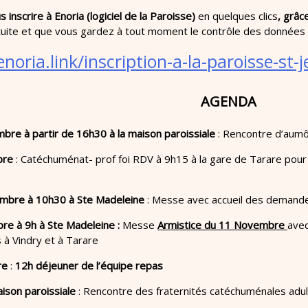
inscrire à Enoria (logiciel de la Paroisse)
en quelques clics
, grâce
ite et que vous gardez à tout moment le contrôle des données 
enoria.link/inscription-a-la-paroisse-st
AGENDA
bre à partir de 16h30 à la maison paroissiale
: Rencontre d’aumô
bre
: Catéchuménat- prof foi RDV à 9h15 à la gare de Tarare pour 
mbre à 10h30 à Ste Madeleine
: Messe avec accueil des demand
e à 9h à Ste Madeleine :
Messe
Armistice du 11 Novembre
avec
à Vindry et à Tarare
re
:
12h déjeuner de l’équipe repas
aison paroissiale
: Rencontre des fraternités catéchuménales adu