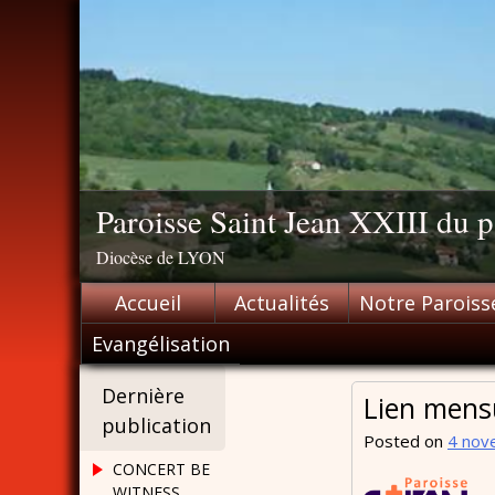
Skip
to
content
Paroisse Saint Jean XXIII du
Diocèse de LYON
Accueil
Actualités
Notre Paroiss
Evangélisation
Dernière
Lien mensu
publication
Posted on
4 nov
CONCERT BE
WITNESS