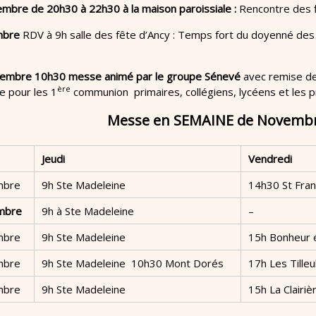
vembre
de 20h30 à 22h30 à la maison paroissiale :
Rencontre des 
mbre
RDV à 9h salle des fête d’Ancy : Temps fort du doyenné des
embre 10h30 messe animé par le groupe Sénevé
avec remise de
ère
e pour les 1
communion primaires, collégiens, lycéens et les 
Messe en SEMAINE de Novembr
Jeudi
Vendredi
mbre
9h Ste Madeleine
14h30 St Fran
mbre
9h à Ste Madeleine
–
mbre
9h Ste Madeleine
15h Bonheur 
mbre
9h Ste Madeleine 10h30 Mont Dorés
17h Les Tille
mbre
9h Ste Madeleine
15h La Clairi