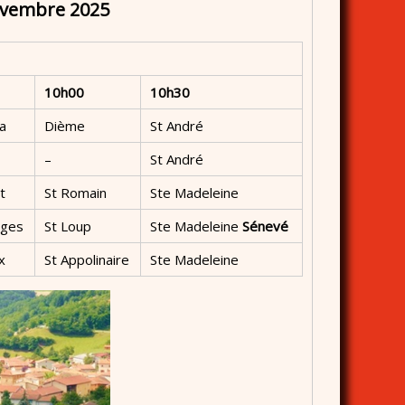
vembre 2025
10h00
10h30
a
Dième
St André
–
St André
t
St Romain
Ste Madeleine
ages
St Loup
Ste Madeleine
Sénevé
x
St Appolinaire
Ste Madeleine