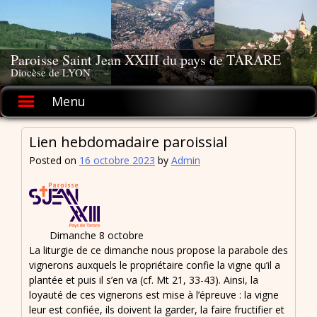
Skip
to
content
Paroisse Saint Jean XXIII du pays de TARARE
Diocèse de LYON
Menu
Lien hebdomadaire paroissial
Posted on
16 octobre 2023
by
Admin
Dimanche 8 octobre
La liturgie de ce dimanche nous propose la parabole des
vignerons auxquels le propriétaire confie la vigne qu’il a
plantée et puis il s’en va (cf. Mt 21, 33-43). Ainsi, la
loyauté de ces vignerons est mise à l’épreuve : la vigne
leur est confiée, ils doivent la garder, la faire fructifier et