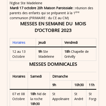
l’église Ste Madeleine
Mardi 17 octobre 20h Maison Paroissiale :
réunion des
ère
parents des enfants qui se préparent à la 1
communion (PRIMAIRE : du CE au CM)
MESSES EN SEMAINE DU MOIS
D’OCTOBRE 2023
Horaires
Jeudi
Vendredi
12 au 13
9h
Ste
18h
Chapelle de
Octobre
Madeleine
Grévilly
MESSES DOMINICALES
Horaires
Samedi
Dimanche
9h
10h30
11h
07 et 08
18h
Nd de
St
St
St
Octobre
la roche
Appolinaire
André
Forgeux
18h30