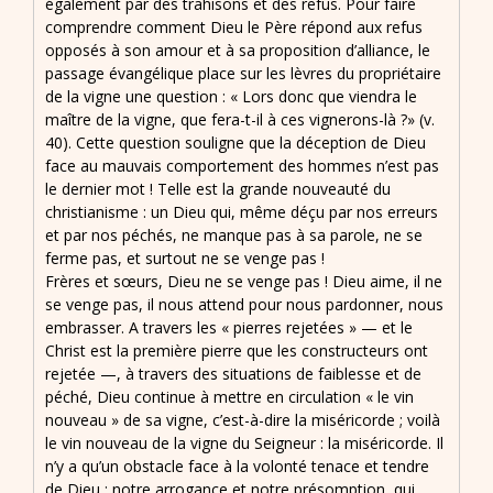
également par des trahisons et des refus. Pour faire
comprendre comment Dieu le Père répond aux refus
opposés à son amour et à sa proposition d’alliance, le
passage évangélique place sur les lèvres du propriétaire
de la vigne une question : « Lors donc que viendra le
maître de la vigne, que fera-t-il à ces vignerons-là ?» (v.
40). Cette question souligne que la déception de Dieu
face au mauvais comportement des hommes n’est pas
le dernier mot ! Telle est la grande nouveauté du
christianisme : un Dieu qui, même déçu par nos erreurs
et par nos péchés, ne manque pas à sa parole, ne se
ferme pas, et surtout ne se venge pas !
Frères et sœurs, Dieu ne se venge pas ! Dieu aime, il ne
se venge pas, il nous attend pour nous pardonner, nous
embrasser. A travers les « pierres rejetées » — et le
Christ est la première pierre que les constructeurs ont
rejetée —, à travers des situations de faiblesse et de
péché, Dieu continue à mettre en circulation « le vin
nouveau » de sa vigne, c’est-à-dire la miséricorde ; voilà
le vin nouveau de la vigne du Seigneur : la miséricorde. Il
n’y a qu’un obstacle face à la volonté tenace et tendre
de Dieu : notre arrogance et notre présomption, qui