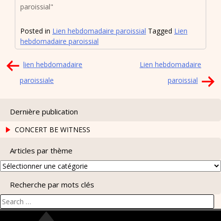
paroissial"
Posted in
Lien hebdomadaire paroissial
Tagged
Lien
hebdomadaire paroissial
Navigation
lien hebdomadaire
Lien hebdomadaire
de
paroissiale
paroissial
l’article
Dernière publication
CONCERT BE WITNESS
Articles par thème
Articles
par
Recherche par mots clés
thème
Search
for: