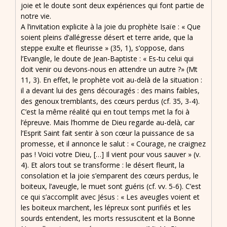
joie et le doute sont deux expériences qui font partie de
notre vie.
A l’invitation explicite à la joie du prophète Isaïe : « Que
soient pleins d’allégresse désert et terre aride, que la
steppe exulte et fleurisse » (35, 1), s’oppose, dans
l’Evangile, le doute de Jean-Baptiste : « Es-tu celui qui
doit venir ou devons-nous en attendre un autre ?» (Mt
11, 3). En effet, le prophète voit au-delà de la situation :
il a devant lui des gens découragés : des mains faibles,
des genoux tremblants, des cœurs perdus (cf. 35, 3-4).
C’est la même réalité qui en tout temps met la foi à
l’épreuve. Mais l’homme de Dieu regarde au-delà, car
l’Esprit Saint fait sentir à son cœur la puissance de sa
promesse, et il annonce le salut : « Courage, ne craignez
pas ! Voici votre Dieu, […] Il vient pour vous sauver » (v.
4). Et alors tout se transforme : le désert fleurit, la
consolation et la joie s’emparent des cœurs perdus, le
boiteux, l’aveugle, le muet sont guéris (cf. vv. 5-6). C’est
ce qui s’accomplit avec Jésus : « Les aveugles voient et
les boiteux marchent, les lépreux sont purifiés et les
sourds entendent, les morts ressuscitent et la Bonne