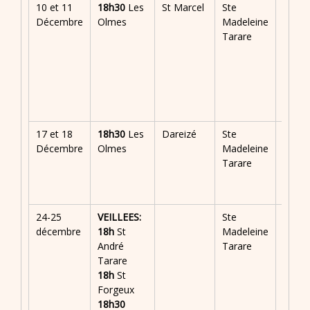
10 et 11
18h30
Les
St Marcel
Ste
St
Décembre
Olmes
Madeleine
Roma
Tarare
de P.
(Mes
avec
l’écol
ND d
Roche
17 et 18
18h30
Les
Dareizé
Ste
(Mes
Décembre
Olmes
Madeleine
de la 
Tarare
Cécile
saint
orgeu
24-25
VEILLEES:
Ste
décembre
18h
St
Madeleine
André
Tarare
Tarare
18h
St
Forgeux
18h30