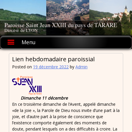
Skip
to
content
Paroisse Saint Jean XXIII du pays de TARARE
Diocèse de LYON
Menu
Lien hebdomadaire paroissial
Posted on
19 décembre 2022
by
Admin
Dimanche 11 décembre
En ce troisième dimanche de l’Avent, appelé dimanche
«de la joie », la Parole de Dieu nous invite d’une part à la
joie, et d’autre part à la prise de conscience que
l’existence comporte également des moments de
doute, pendant lesquels on a des difficultés à croire. La