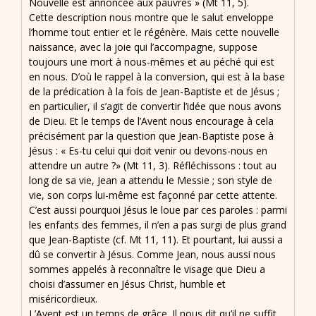
Nouvelle est annoncée aux pauvres » (Mt 11, 5).
Cette description nous montre que le salut enveloppe
l’homme tout entier et le régénère. Mais cette nouvelle
naissance, avec la joie qui l’accompagne, suppose
toujours une mort à nous-mêmes et au péché qui est
en nous. D’où le rappel à la conversion, qui est à la base
de la prédication à la fois de Jean-Baptiste et de Jésus ;
en particulier, il s’agit de convertir l’idée que nous avons
de Dieu. Et le temps de l’Avent nous encourage à cela
précisément par la question que Jean-Baptiste pose à
Jésus : « Es-tu celui qui doit venir ou devons-nous en
attendre un autre ?» (Mt 11, 3). Réfléchissons : tout au
long de sa vie, Jean a attendu le Messie ; son style de
vie, son corps lui-même est façonné par cette attente.
C’est aussi pourquoi Jésus le loue par ces paroles : parmi
les enfants des femmes, il n’en a pas surgi de plus grand
que Jean-Baptiste (cf. Mt 11, 11). Et pourtant, lui aussi a
dû se convertir à Jésus. Comme Jean, nous aussi nous
sommes appelés à reconnaître le visage que Dieu a
choisi d’assumer en Jésus Christ, humble et
miséricordieux.
L’Avent est un temps de grâce. Il nous dit qu’il ne suffit