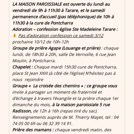
LA MAISON PAROISSIALE est ouverte
du lundi au
vendredi de 9h à 11h30 à Tarare,
et
le samedi
permanence d’accueil (pas téléphonique) de 10h à
11h30 à la cure de Pontcharra
Adoration – confession église Ste Madeleine Tarare :
Pas d’adoration confession ce samedi 3/12
prochaine 10/12 de 10h-12h
Groupe de prière Agape (Louange et prière)
: chaque
lundi, de 18h30 à 20h, salle De Vernoille, 6 rue Jean
Moulin, à Pontcharra.
Chapelet :
Chaque mardi 15h30 cure de Pontcharra,
place St Jean XXIII (à côté de l’église) N’hésitez pas à
nous rejoindre
Groupe « La croisée des chemins » : ce groupe vous
invite à partager un moment de fraternité et
d’échange à travers l’évangile et la prière chaque 1er
dimanche du mois,
à la maison paroissiale 5 rue
Radisson,
de 12h à 16h (repas tiré du sac).
Renseignements auprès de M. Thierry Mayet, tel : 04
74 05 00 69 ou 06 32 39 14 91.
Prière des mamans :
chaque vendredi matin, des