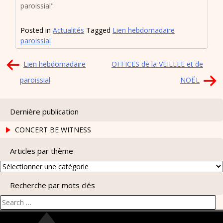
paroissial"
Posted in
Actualités
Tagged
Lien hebdomadaire
paroissial
Navigation
Lien hebdomadaire
OFFICES de la VEILLEE et de
de
paroissial
NOËL
l’article
Dernière publication
CONCERT BE WITNESS
Articles par thème
Articles
par
Recherche par mots clés
thème
Search
for: