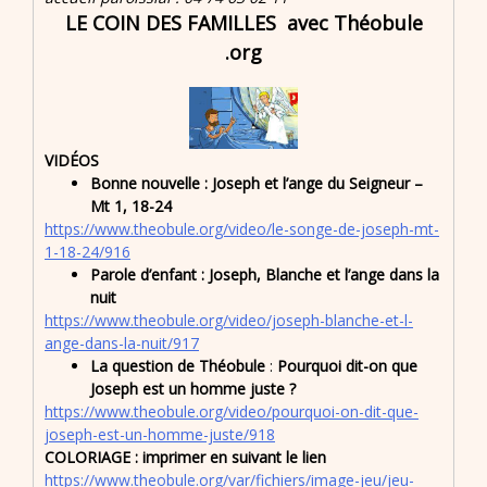
LE COIN DES FAMILLES avec Théobule
.org
VIDÉOS
Bonne nouvelle : Joseph et l’ange du Seigneur –
Mt 1, 18-24
https://www.theobule.org/video/le-songe-de-joseph-mt-
1-18-24/916
Parole d’enfant : Joseph, Blanche et l’ange dans la
nuit
https://www.theobule.org/video/joseph-blanche-et-l-
ange-dans-la-nuit/917
La question de Théobule
:
Pourquoi dit-on que
Joseph est un homme juste ?
https://www.theobule.org/video/pourquoi-on-dit-que-
joseph-est-un-homme-juste/918
COLORIAGE : imprimer en suivant le lien
https://www.theobule.org/var/fichiers/image-jeu/jeu-