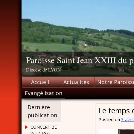
Skip
to
content
Paroisse Saint Jean XXIII du
Diocèse de LYON
Accueil
Actualités
Notre Paroiss
Evangélisation
Dernière
Le temps d
publication
Posted on
3 avri
CONCERT BE
WITNESS