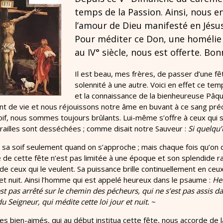
temps de la Passion. Ainsi, nous 
l’amour de Dieu manifesté en Jésus 
Pour méditer ce Don, une homélie 
au IV° siècle, nous est offerte. Bon
Il est beau, mes frères, de passer d’une fê
solennité à une autre. Voici en effet ce 
et la connaissance de la bienheureuse Pâqu
nt de vie et nous réjouissons notre âme en buvant à ce sang pré
if, nous sommes toujours brûlants. Lui-même s’offre à ceux qui so
railles sont desséchées ; comme disait notre Sauveur :
Si quelqu’u
 sa soif seulement quand on s’approche ; mais chaque fois qu’on 
 de cette fête n’est pas limitée à une époque et son splendide ray
t de ceux qui le veulent. Sa puissance brille continuellement en ceu
r et nuit. Ainsi l’homme qui est appelé heureux dans le psaume :
Heu
est pas arrêté sur le chemin des pécheurs, qui ne s’est pas assis
 du Seigneur, qui médite cette loi jour et nuit.
~
s bien-aimés, qui au début institua cette fête, nous accorde de l