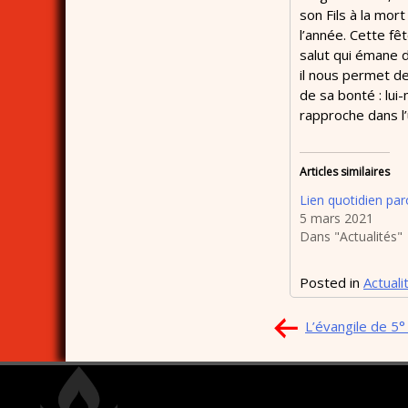
son Fils à la mor
l’année. Cette fê
salut qui émane d
il nous permet de
de sa bonté : lui
rapproche dans l’u
Articles similaires
Lien quotidien paro
5 mars 2021
Dans "Actualités"
Posted in
Actuali
Navigation
L’évangile de 5
de
l’article