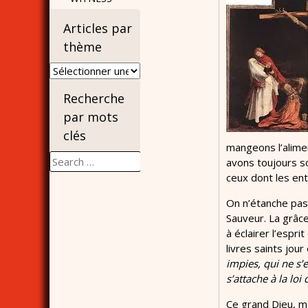
Articles par
thème
Articles
par
Recherche
thème
par mots
clés
mangeons l’alime
Search
avons toujours so
for:
ceux dont les ent
On n’étanche pas
Sauveur. La grâce
à éclairer l’espri
livres saints jou
impies, qui ne s’
s’attache à la loi
Ce grand Dieu, me