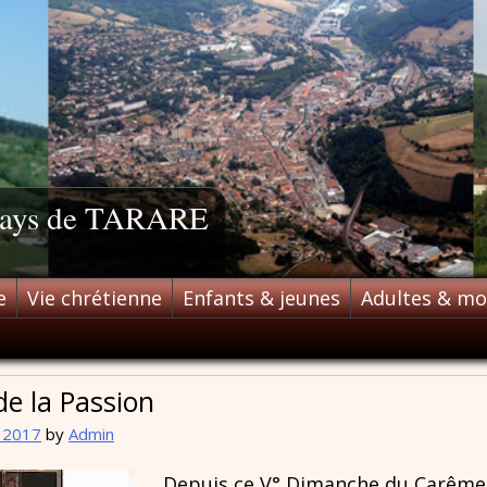
 pays de TARARE
e
Vie chrétienne
Enfants & jeunes
Adultes & m
e la Passion
l 2017
by
Admin
Depuis ce V° Dimanche du Carême, l