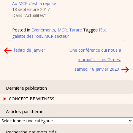
Au MCR c’est la reprise
18 septembre 2017
Dans "Actualités"
Posted in
Evènements
,
MCR
,
Tarare
Tagged
fête
,
galette des rois
,
MCR secteur
Navigation
l’édito de janvier
Une conférence qui nous a
de
marqués – Les Olmes,
l’article
samedi 18 janvier 2020
Dernière publication
CONCERT BE WITNESS
Articles par thème
Articles
par
Recherche par mots clés
thème