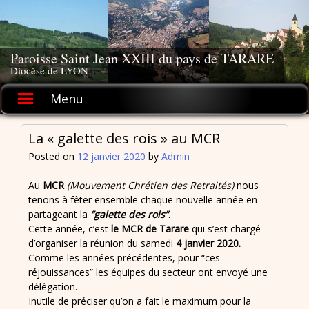
Skip
to
content
Paroisse Saint Jean XXIII du pays de TARARE
Diocèse de LYON
Menu
La « galette des rois » au MCR
Posted on
12 janvier 2020
by
Admin
Au
MCR
(Mouvement Chrétien des Retraités)
nous
tenons à fêter ensemble chaque nouvelle année en
partageant la
“galette des rois”
.
Cette année, c’est
le MCR de Tarare
qui s’est chargé
d’organiser la réunion du samedi
4 janvier 2020.
Comme les années précédentes, pour “ces
réjouissances” les équipes du secteur ont envoyé une
délégation.
Inutile de préciser qu’on a fait le maximum pour la