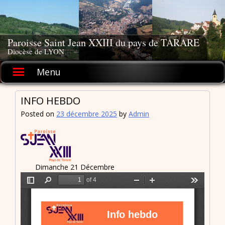
Skip
to
content
Paroisse Saint Jean XXIII du pays de TARARE
Diocèse de LYON
Menu
INFO HEBDO
Posted on
23 décembre 2025
by
Admin
Dimanche 21 Décembre