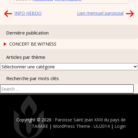
Navigation
INFO HEBDO
Lien mensuel paroissial
de
l’article
Dernière publication
CONCERT BE WITNESS
Articles par thème
Articles
par
Recherche par mots clés
thème
Search
for:
Copyright © 2026 :
Paroisse Saint Jean XXIII du pays de
TARARE
|
WordPress Theme : UU2014
|
Login