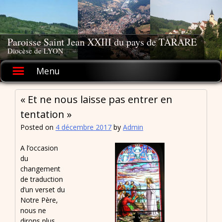
Skip
to
content
Paroisse Saint Jean XXIII du pays de TARARE
Diocèse de LYON
Menu
« Et ne nous laisse pas entrer en
tentation »
Posted on
4 décembre 2017
by
Admin
A l’occasion
du
changement
de traduction
d’un verset du
Notre Père,
nous ne
dirons plus