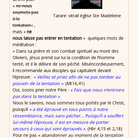
«
ne nous
soumets pas
Tarare: vitrail église Ste Madeleine
à la
tentation
« ,
mais «
ne
nous laisse pas entrer en tentation
» quelques mots de
méditation :
« Dans sa prière et son combat spirituel au mont des
Oliviers, Jésus prend sur lui la condition de l’homme
tenté, et il le délivre de son péché. Miséricordieusement,
il recommande aux disciples qui capitulent devant
l’épreuve :
« Veillez et priez afin de ne pas tomber au
pouvoir de la tentation »
. (Mt16,41)
Oui, osons prier notre Père :
« Fais que nous n’entrions
pas dans la tentation ».
Nous le savons, nous sommes tous portés par le Christ,
puisqu’il
« a été éprouvé en tous points à notre
ressemblance, mais sans pécher… Puisqu’il a souffert
lui-même l’épreuve, il est en mesure de porter
secours à ceux qui sont éprouvés ».
(Hbr 4,15 et 2,18)
Pour ne pas
« abandonner au moment de la tentation