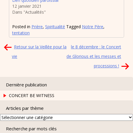
Lien quotidien paroissial
12 janvier 2021
Dans "Actualités"
Posted in
Prière
,
Spiritualité
Tagged
Notre Père
,
tentation
Navigation
Retour sur la Veillée pour la
le 8 décembre : le Concert
de
vie
de Glorious et les messes et
l’article
processions !
Dernière publication
CONCERT BE WITNESS
Articles par thème
Articles
par
Recherche par mots clés
thème