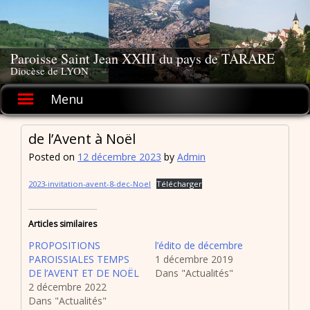
Skip
to
content
Paroisse Saint Jean XXIII du pays de TARARE
Diocèse de LYON
Menu
de l’Avent à Noël
Posted on
12 décembre 2023
by
Admin
2023-invitation-avent-8-dec-Noel
Télécharger
Articles similaires
PROPOSITIONS
l’édito de décembre
PAROISSIALES TEMPS
1 décembre 2019
DE l’AVENT ET DE NOËL
Dans "Actualités"
2 décembre 2022
Dans "Actualités"