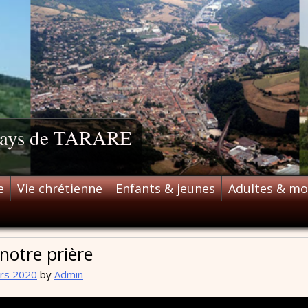
 pays de TARARE
e
Vie chrétienne
Enfants & jeunes
Adultes & m
notre prière
rs 2020
by
Admin