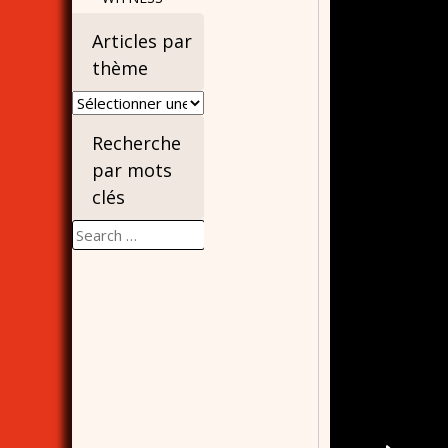
Articles par
thème
Articles
par
Recherche
thème
par mots
clés
Search
for: