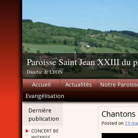
Skip
to
content
Paroisse Saint Jean XXIII du
Diocèse de LYON
Accueil
Actualités
Notre Paroiss
Evangélisation
Dernière
Chantons 
publication
Posted on
19 ma
CONCERT BE
WITNESS