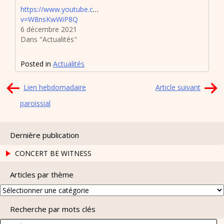
https://www.youtube.com/watch?
v=W8nsKwWiP8Q
6 décembre 2021
Dans "Actualités"
Posted in
Actualités
Navigation
Lien hebdomadaire
Article suivant
de
paroissial
l’article
Dernière publication
CONCERT BE WITNESS
Articles par thème
Articles
par
Recherche par mots clés
thème
Search