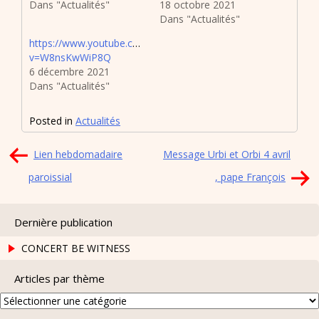
Dans "Actualités"
18 octobre 2021
Dans "Actualités"
https://www.youtube.com/watch?
v=W8nsKwWiP8Q
6 décembre 2021
Dans "Actualités"
Posted in
Actualités
Navigation
Lien hebdomadaire
Message Urbi et Orbi 4 avril
de
paroissial
, pape François
l’article
Dernière publication
CONCERT BE WITNESS
Articles par thème
Articles
par