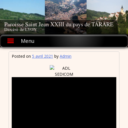
Skip
to
content
Paroisse Saint Jean XXIII du pays de TARARE
Diocèse de LYON
Menu
Posted on
5 avril 2021
by
Admin