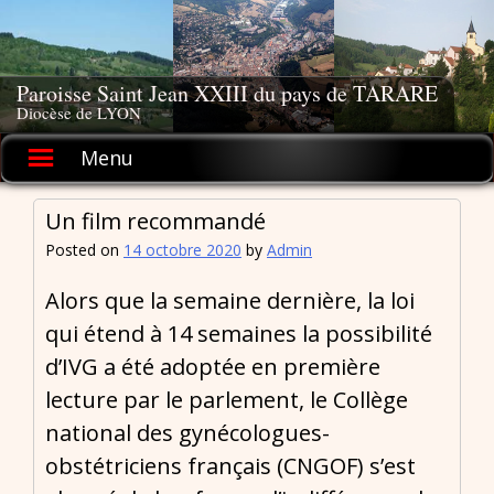
Skip
to
content
Paroisse Saint Jean XXIII du pays de TARARE
Diocèse de LYON
Menu
Un film recommandé
Posted on
14 octobre 2020
by
Admin
Alors que la semaine dernière, la loi
qui étend à 14 semaines la possibilité
d’IVG a été adoptée en première
lecture par le parlement, le Collège
national des gynécologues-
obstétriciens français (CNGOF) s’est