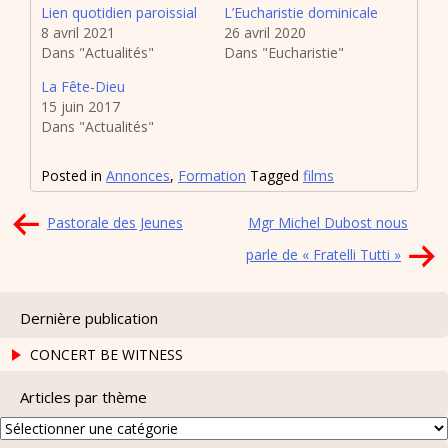
Lien quotidien paroissial
L’Eucharistie dominicale
8 avril 2021
26 avril 2020
Dans "Actualités"
Dans "Eucharistie"
La Fête-Dieu
15 juin 2017
Dans "Actualités"
Posted in
Annonces
,
Formation
Tagged
films
Navigation
Pastorale des Jeunes
Mgr Michel Dubost nous
de
parle de « Fratelli Tutti »
l’article
Dernière publication
CONCERT BE WITNESS
Articles par thème
Articles
par