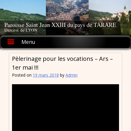
Skip
to
content
Paroisse Saint Jean XXIII du pays de TARARE
Diocèse de LYON
Menu
Pèlerinage pour les vocations – Ars –
1er mai !!!
Posted on
19 mars 2018
by
Admin