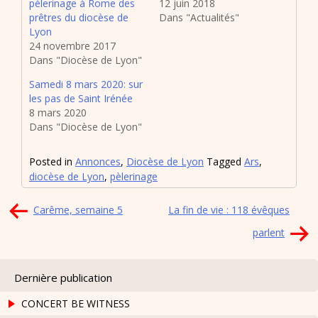
pèlerinage à Rome des
12 juin 2018
prêtres du diocèse de
Dans "Actualités"
Lyon
24 novembre 2017
Dans "Diocèse de Lyon"
Samedi 8 mars 2020: sur
les pas de Saint Irénée
8 mars 2020
Dans "Diocèse de Lyon"
Posted in
Annonces
,
Diocèse de Lyon
Tagged
Ars
,
diocèse de Lyon
,
pèlerinage
Navigation
Carême, semaine 5
La fin de vie : 118 évêques
de
parlent
l’article
Dernière publication
CONCERT BE WITNESS