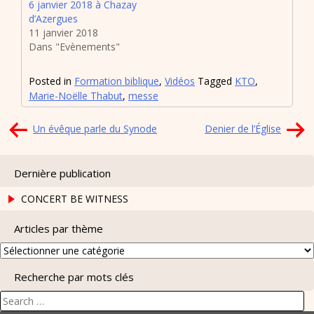
6 janvier 2018 à Chazay
d’Azergues
11 janvier 2018
Dans "Evènements"
Posted in
Formation biblique
,
Vidéos
Tagged
KTO
,
Marie-Noëlle Thabut
,
messe
Navigation
Un évêque parle du Synode
Denier de l’Église
de
l’article
Dernière publication
CONCERT BE WITNESS
Articles par thème
Articles
par
Recherche par mots clés
thème
Search
for: