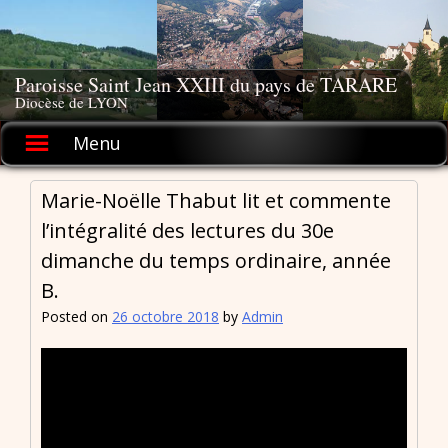
Skip
to
content
Paroisse Saint Jean XXIII du pays de TARARE
Diocèse de LYON
Menu
Marie-Noëlle Thabut lit et commente
l’intégralité des lectures du 30e
dimanche du temps ordinaire, année
B.
Posted on
26 octobre 2018
by
Admin