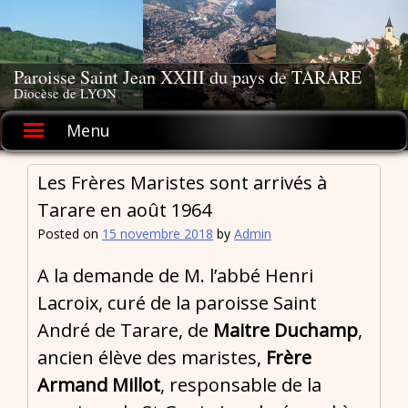
Skip
to
content
Paroisse Saint Jean XXIII du pays de TARARE
Diocèse de LYON
Menu
Les Frères Maristes sont arrivés à
Tarare en août 1964
Posted on
15 novembre 2018
by
Admin
A la demande de M. l’abbé Henri
Lacroix, curé de la paroisse Saint
André de Tarare, de
Maitre Duchamp
,
ancien élève des maristes,
Frère
Armand Millot
, responsable de la