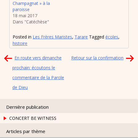
Champagnat » à la
paroisse
18 mai 2017
Dans "Catéchèse"
Posted in
Les Frères Maristes
,
Tarare
Tagged
écoles
,
histoire
Navigation
En route vers dimanche
Retour sur la confirmation
de
prochain: écoutons le
l’article
commentaire de la Parole
de Dieu
Dernière publication
CONCERT BE WITNESS
Articles par thème