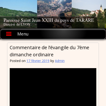
Skip
to
content
Paroisse Saint Jean XXIII du pays de TARARE
Diocèse de LYON
Menu
Commentaire de l’évangile du 7ème
dimanche ordinaire
Posted on
17 février 2019
by
Admin