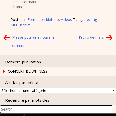
Dans "Formation
biblique"
Posted in
Formation biblique
,
Vidéos
Tagged
évangile
,
MN Thabut
Navigation
Messe pour une nouvelle
l’édito de mars
de
commune
l’article
Dernière publication
CONCERT BE WITNESS
Articles par thème
Articles
par
Recherche par mots clés
thème
Search
for: