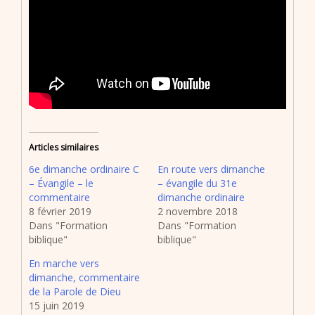
Articles similaires
6e dimanche ordinaire C
En route vers dimanche
– Évangile – le
– évangile du 31e
commentaire
dimanche ordinaire
8 février 2019
2 novembre 2018
Dans "Formation
Dans "Formation
biblique"
biblique"
En marche vers
dimanche, commentaire
de la Parole de Dieu
15 juin 2019