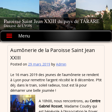
Skip
to
content
Paroisse Saint Jean XXIII du pays de TARARE
Diocèse de LYON
Menu
Aumônerie de la Paroisse Saint Jean
XXIII
Posted on
29 mars 2019
by
Admin
Le 16 mars 2019 des jeunes de l’aumônerie se rendent
à Lyon pour remettre l’argent récolté le 8 décembre. P’tit
déj. dans le train, soleil radieux, tout est là pour
démarrer une belle journée !
A 10h00, nous rencontrons, au
Centre
Gabriel Rosset
, Madame Coudry qui
est bénévole à l’Association le Foyer