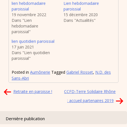
lien hebdomadaire
Lien hebdomadaire
paroissial
paroissial
19 novembre 2022
15 décembre 2020
Dans "Lien
Dans "Actualités"
hebdomadaire
paroissial"
lien quotidien paroissial
17 juin 2021
Dans "Lien quotidien
paroissial"
Posted in
Aumônerie
Tagged
Gabriel Rosset
,
N.D. des
Sans-Abri
Navigation
Retraite en paroisse !
CCFD-Terre Solidaire Rhône
de
: accueil partenaires 2019
l’article
Dernière publication