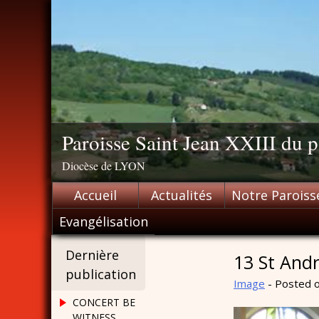
Skip
to
content
Paroisse Saint Jean XXIII du
Diocèse de LYON
Accueil
Actualités
Notre Paroiss
Evangélisation
Dernière
13 St Andr
publication
Image
-
Posted 
CONCERT BE
WITNESS