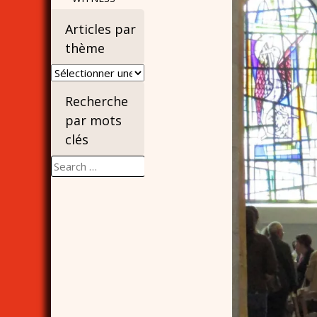
Articles par
thème
Articles
par
Recherche
thème
par mots
clés
Search
for: