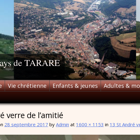
 pays de TARARE
e
Vie chrétienne
Enfants & jeunes
Adultes & m
é verre de l’amitié
on
28 septembre 2017
by
Admin
at
1600 × 1153
in
13 St André ve