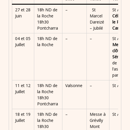
27 et 28
18h ND de
–
St
St André
Juin
la Roche
Marcel
Célébré p
18h30
Dareizé
le Père
Pontcharra
– Jubilé
Camille
04 et 05
18h ND de
–
–
St André
Juillet
la Roche
Messe d
clôture
–
Sénevé
su
de
l’assemb
paroissia
11 et 12
18h ND de
Valsonne
–
St André
Juillet
la Roche
18h30
Pontcharra
18 et 19
18h ND de
–
Messe à
St André
Juillet
la Roche
Grévilly
18h30
Mont