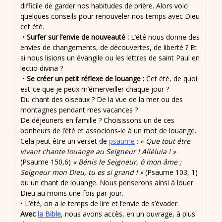
difficile de garder nos habitudes de prière. Alors voici
quelques conseils pour renouveler nos temps avec Dieu
cet été.
•
Surfer sur l’envie de nouveauté :
L’été nous donne des
envies de changements, de découvertes, de liberté ? Et
si nous lisions un évangile ou les lettres de saint Paul en
lectio divina ?
•
Se créer un petit réflexe de louange :
Cet été, de quoi
est-ce que je peux m’émerveiller chaque jour ?
Du chant des oiseaux ? De la vue de la mer ou des
montagnes pendant mes vacances ?
De déjeuners en famille ? Choisissons un de ces
bonheurs de l’été et associons-le à un mot de louange.
Cela peut être un verset de
psaume
:
« Que tout être
vivant chante louange au Seigneur ! Alléluia ! »
(Psaume 150,6)
« Bénis le Seigneur, ô mon âme ;
Seigneur mon Dieu, tu es si grand ! »
(Psaume 103, 1)
ou un chant de louange. Nous penserons ainsi à louer
Dieu au moins une fois par jour.
• L’été, on a le temps de lire et l’envie de s’évader.
Avec
la Bible
, nous avons accès, en un ouvrage, à plus