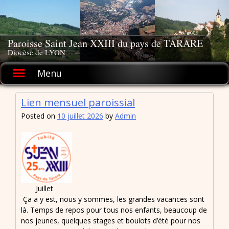
Skip
to
content
Paroisse Saint Jean XXIII du pays de TARARE
Diocèse de LYON
Menu
Lien mensuel paroissial
Posted on
10 juillet 2026
by
Admin
Juillet
Ça a y est, nous y sommes, les grandes vacances sont
là. Temps de repos pour tous nos enfants, beaucoup de
nos jeunes, quelques stages et boulots d’été pour nos