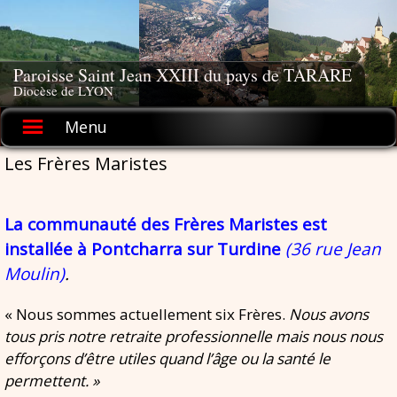
Skip
to
content
Paroisse Saint Jean XXIII du pays de TARARE
Diocèse de LYON
Menu
Les Frères Maristes
La communauté des Frères Maristes est
installée à Pontcharra sur Turdine
(36 rue Jean
Moulin)
.
« Nous sommes actuellement six Frères.
Nous avons
tous pris notre retraite professionnelle mais nous nous
efforçons d’être utiles quand l’âge ou la santé le
permettent. »