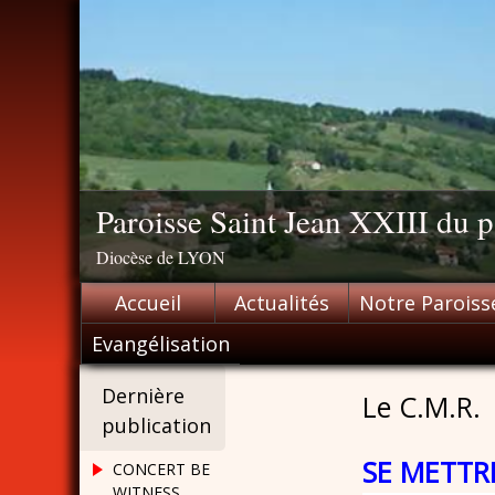
Skip
to
content
Paroisse Saint Jean XXIII du
Diocèse de LYON
Accueil
Actualités
Notre Paroiss
Evangélisation
Dernière
Le C.M.R.
publication
SE METTR
CONCERT BE
WITNESS