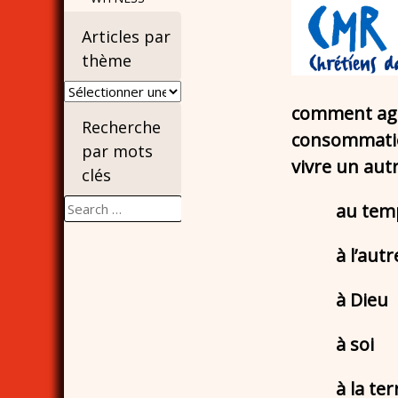
Articles par
thème
Articles
par
comment agir
Recherche
thème
consommation
par mots
vivre un aut
clés
Search
au tem
for:
à l’autr
à Dieu
à soi
à la ter