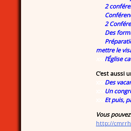
2 conférenc
Conférence s
2 Conférence
Des formati
Préparation 
mettre le vis
xxx
l’
Église c
C’est aussi 
xxx
Des vaca
xxx
Un congrè
xxx
Et puis, 
Vous pouvez 
http://cmrr