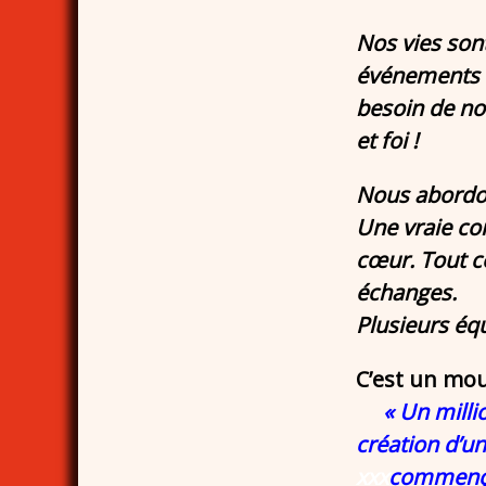
Nos vies son
événements s
besoin de no
et foi !
Nous abordons
Une vraie con
cœur. Tout ce
échanges.
Plusieurs équ
C’est un mou
« Un milli
création d’u
xxx
commençan