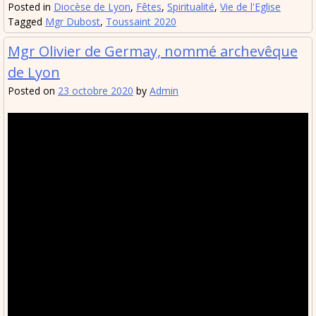
Posted in
Diocèse de Lyon
,
Fêtes
,
Spiritualité
,
Vie de l'Eglise
Tagged
Mgr Dubost
,
Toussaint 2020
Mgr Olivier de Germay, nommé archevêque
de Lyon
Posted on
23 octobre 2020
by
Admin