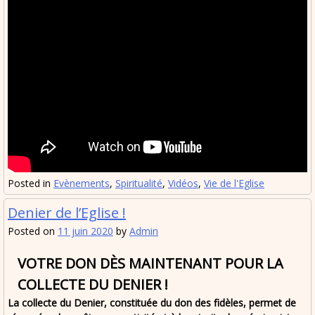
Posted in
Evènements
,
Spiritualité
,
Vidéos
,
Vie de l'Eglise
Denier de l’Eglise !
Posted on
11 juin 2020
by
Admin
VOTRE DON DÈS MAINTENANT POUR LA
COLLECTE DU DENIER !
La collecte du Denier, constituée du don des fidèles, permet de