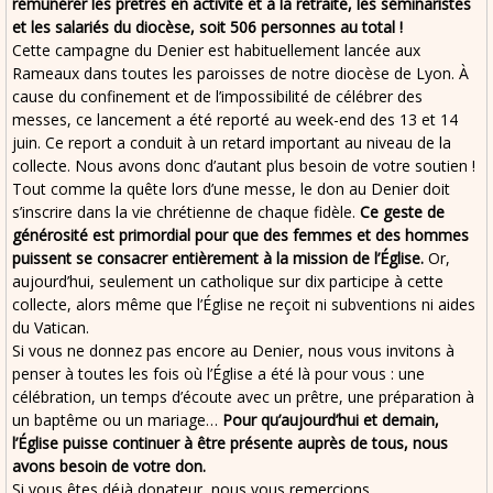
rémunérer les prêtres en activité et à la retraite, les séminaristes
et les salariés du diocèse, soit 506 personnes au total !
Cette campagne du Denier est habituellement lancée aux
Rameaux dans toutes les paroisses de notre diocèse de Lyon. À
cause du confinement et de l’impossibilité de célébrer des
messes, ce lancement a été reporté au week-end des 13 et 14
juin. Ce report a conduit à un retard important au niveau de la
collecte. Nous avons donc d’autant plus besoin de votre soutien !
Tout comme la quête lors d’une messe, le don au Denier doit
s’inscrire dans la vie chrétienne de chaque fidèle.
Ce geste de
générosité est primordial pour que des femmes et des hommes
puissent se consacrer entièrement à la mission de l’Église.
Or,
aujourd’hui, seulement un catholique sur dix participe à cette
collecte, alors même que l’Église ne reçoit ni subventions ni aides
du Vatican.
Si vous ne donnez pas encore au Denier, nous vous invitons à
penser à toutes les fois où l’Église a été là pour vous : une
célébration, un temps d’écoute avec un prêtre, une préparation à
un baptême ou un mariage…
Pour qu’aujourd’hui et demain,
l’Église puisse continuer à être présente auprès de tous, nous
avons besoin de votre don.
Si vous êtes déjà donateur, nous vous remercions