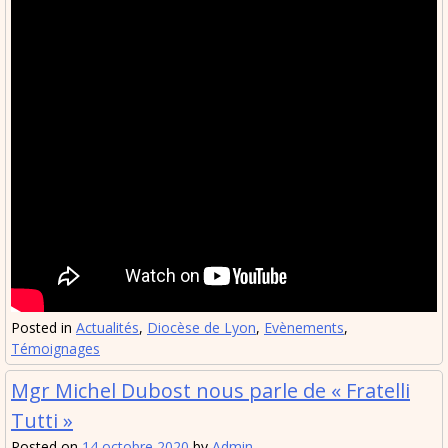
Posted in
Actualités
,
Diocèse de Lyon
,
Evènements
,
Témoignages
Mgr Michel Dubost nous parle de « Fratelli
Tutti »
Posted on
14 octobre 2020
by
Admin