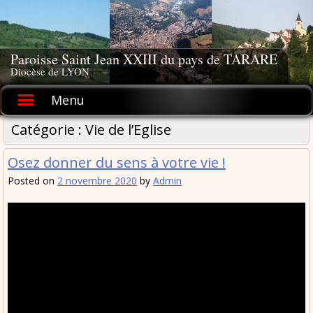
Skip
to
content
Paroisse Saint Jean XXIII du pays de TARARE
Diocèse de LYON
Menu
Catégorie :
Vie de l’Eglise
Osez donner du sens à votre vie !
Posted on
2 novembre 2020
by
Admin