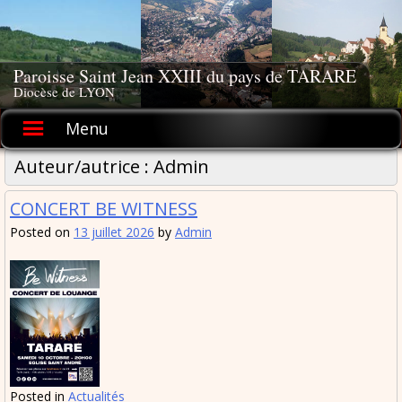
Skip
to
content
Paroisse Saint Jean XXIII du pays de TARARE
Diocèse de LYON
Menu
Auteur/autrice :
Admin
CONCERT BE WITNESS
Posted on
13 juillet 2026
by
Admin
Posted in
Actualités