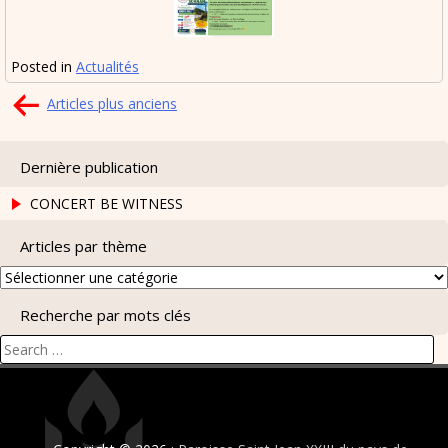
Posted in
Actualités
Navigation
Articles plus anciens
des
articles
Dernière publication
CONCERT BE WITNESS
Articles par thème
Articles
par
Recherche par mots clés
thème
Search
for: