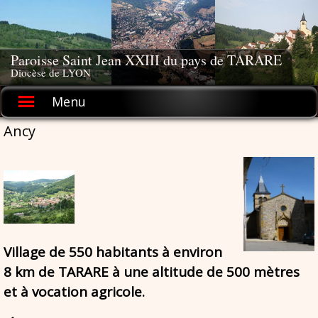
Skip
to
content
Paroisse Saint Jean XXIII du pays de TARARE
Diocèse de LYON
Menu
Ancy
Village de 550 habitants à environ
8 km de TARARE à une altitude de 500 mètres
et à vocation agricole.