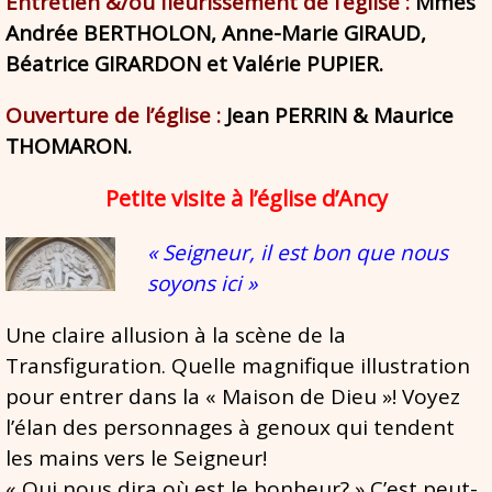
Entretien &/ou fleurissement de l’église :
Mmes
A
ndrée BERTHOLON, Anne-Marie GIRAUD,
Béatrice GIRARDON et Valérie PUPIER.
Ouverture de l’église :
Jean PERRIN & Maurice
THOMARON.
Petite visite à l’église d’Ancy
« Seigneur, il est bon que nous
soyons ici »
Une claire allusion à la scène de la
Transfiguration. Quelle magnifique illustration
pour entrer dans la « Maison de Dieu »! Voyez
l’élan des personnages à genoux qui tendent
les mains vers le Seigneur!
« Qui nous dira où est le bonheur? » C’est peut-