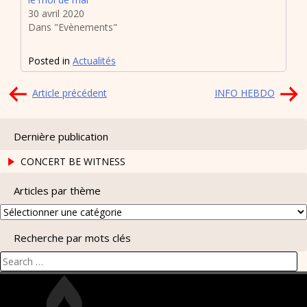
30 avril 2020
Dans "Evènements"
Posted in
Actualités
Navigation
Article précédent
INFO HEBDO
de
l’article
Dernière publication
CONCERT BE WITNESS
Articles par thème
Articles
par
Recherche par mots clés
thème
Search
for: