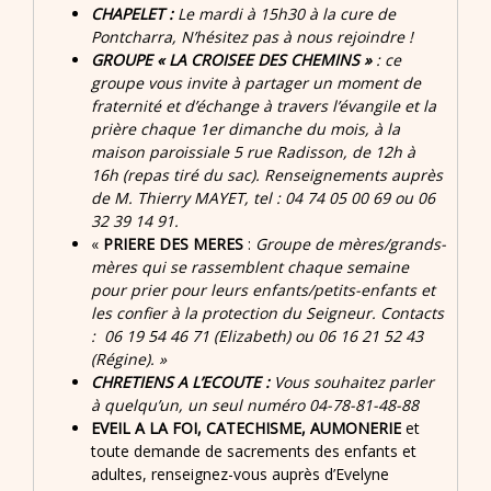
CHAPELET :
Le mardi à 15h30 à la cure de
Pontcharra, N’hésitez pas à nous rejoindre !
GROUPE « LA CROISEE DES CHEMINS »
: ce
groupe vous invite à partager un moment de
fraternité et d’échange à travers l’évangile et la
prière chaque 1er dimanche du mois, à la
maison paroissiale 5 rue Radisson, de 12h à
16h (repas tiré du sac). Renseignements auprès
de M. Thierry MAYET, tel : 04 74 05 00 69 ou 06
32 39 14 91.
«
PRIERE DES MERES
:
Groupe de mères/grands-
mères qui se rassemblent chaque semaine
pour prier pour leurs enfants/petits-enfants et
les confier à la protection du Seigneur. Contacts
: 06 19 54 46 71 (Elizabeth) ou 06 16 21 52 43
(Régine). »
CHRETIENS A L’ECOUTE
:
Vous souhaitez parler
à quelqu’un, un seul numéro 04-78-81-48-88
EVEIL A LA FOI, CATECHISME, AUMONERIE
et
toute demande de sacrements des enfants et
adultes, renseignez-vous auprès d’Evelyne