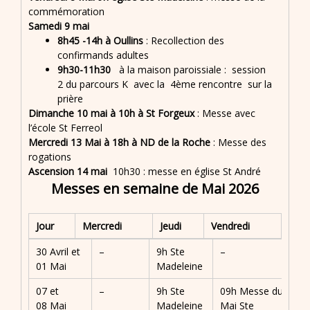
commémoration
Samedi 9 mai
8h45 -14h à
Oullins
: Recollection des
confirmands adultes
9h30-11h30
à la maison paroissiale : session
2 du parcours K avec la 4ème rencontre sur la
prière
Dimanche 10 mai à 10h à St Forgeux
: Messe avec
l’école St Ferreol
Mercredi 13 Mai
à 18h à ND de la Roche
: Messe des
rogations
Ascension 14 mai
10h30 : messe en église St André
Messes en semaine de Mai 2026
Jour
Mercredi
Jeudi
Vendredi
30 Avril et
–
9h Ste
–
01 Mai
Madeleine
07 et
–
9h Ste
09h Messe du 08
08 Mai
Madeleine
Mai Ste