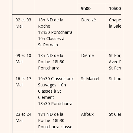
9h00
10h00
02 et 03
18h ND de la
Dareizé
Chapelle de
Mai
Roche
la Salette
18h30 Pontcharra
10h Classes à
St Romain
09 et 10
18h ND de la
Dième
St Forgeux
Mai
Roche 18h30
Avec l’école
Pontcharra
St Ferréol
16 et 17
10h30 Classes aux
St Marcel
St Loup
Mai
Sauvages 10h
Classes à St
Clément
18h30 Pontcharra
23 et 24
18h ND de la
Affoux
St Clément
Mai
Roche 18h30
Pontcharra classe