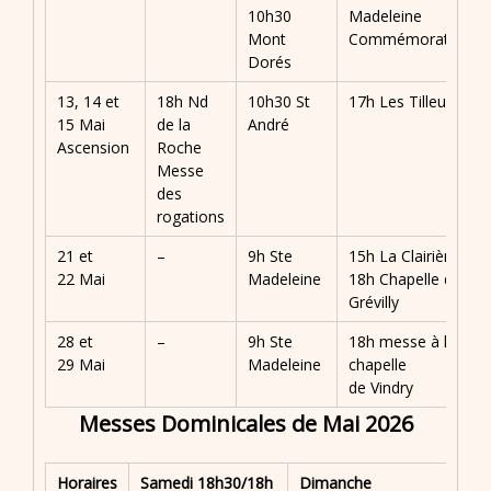
10h30
Madeleine
Mont
Commémoration
Dorés
13, 14 et
18h Nd
10h30 St
17h Les Tilleuls
15 Mai
de la
André
Ascension
Roche
Messe
des
rogations
21 et
–
9h Ste
15h La Clairière
22 Mai
Madeleine
18h Chapelle de
Grévilly
28 et
–
9h Ste
18h messe à la
29 Mai
Madeleine
chapelle
de Vindry
Messes Dominicales de Mai 2026
Horaires
Samedi
18h30/18h
Dimanche