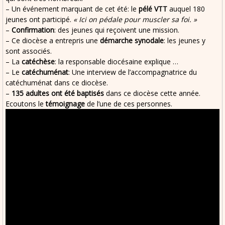
– Un événement marquant de cet été: le
pélé VTT
auquel 180
jeunes ont participé.
« Ici on pédale pour muscler sa foi. »
–
Confirmation
: des jeunes qui reçoivent une mission.
– Ce diocèse a entrepris une
démarche synodale
: les jeunes y
sont associés.
– La
catéchèse
: la responsable diocésaine explique …
– Le
catéchuménat
: Une interview de l’accompagnatrice du
catéchuménat dans ce diocèse.
–
135 adultes ont été baptisés
dans ce diocèse cette année.
Ecoutons le
témoignage
de l’une de ces personnes.