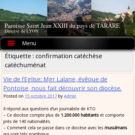
Skip
to
content
Paroisse Saint Jean XXIII du pays de TARARE
Diocèse de LYON
Menu
Étiquette :
confirmation catéchèse
catéchuménat
Vie de l’Eglise: Mgr Lalane, évêque de
Pontoise, nous fait découvrir son diocèse.
Posted on
15 octobre 2017
by
Admin
Il répond aux questions d’un journaliste de KTO
– Ce diocèse compte plus de
1.200.000 habitants
et comporte
près de 140 nationalités.
– Comment cela se passe dans ce diocèse avec les
musulmans
qui sont très nombreux.