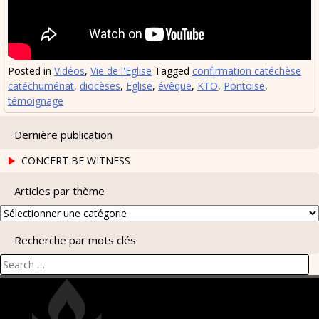
Posted in
Vidéos
,
Vie de l'Eglise
Tagged
confirmation catéchèse
catéchuménat
,
diocèses
,
Eglise
,
évêque
,
KTO
,
Pontoise
,
témoignage
Dernière publication
CONCERT BE WITNESS
Articles par thème
Articles
par
Recherche par mots clés
thème
Search
for: