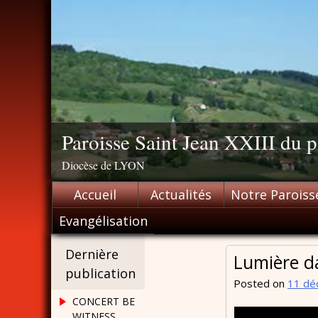
Skip
to
content
Paroisse Saint Jean XXIII du
Diocèse de LYON
Accueil
Actualités
Notre Paroiss
Evangélisation
Dernière
Lumière da
publication
Posted on
11 dé
CONCERT BE
WITNESS