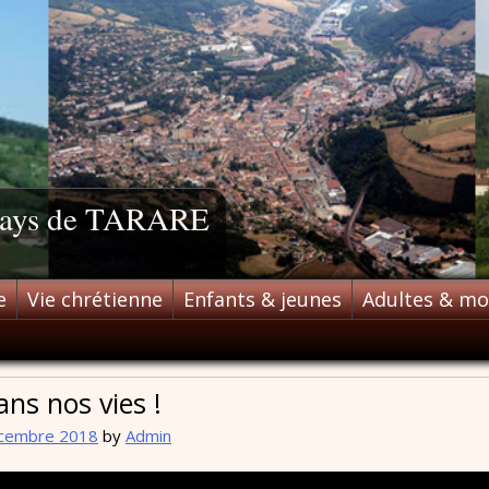
 pays de TARARE
e
Vie chrétienne
Enfants & jeunes
Adultes & m
ns nos vies !
cembre 2018
by
Admin