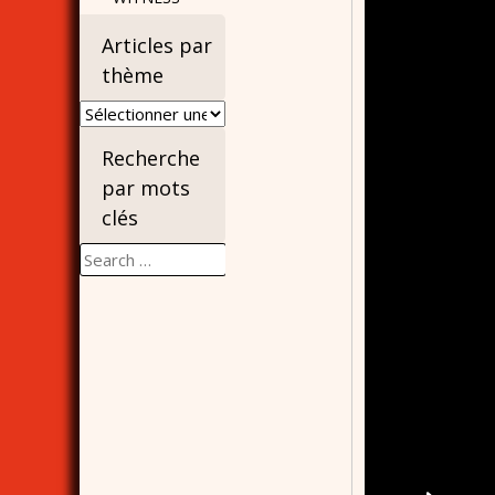
Articles par
thème
Articles
par
Recherche
thème
par mots
clés
Search
for: