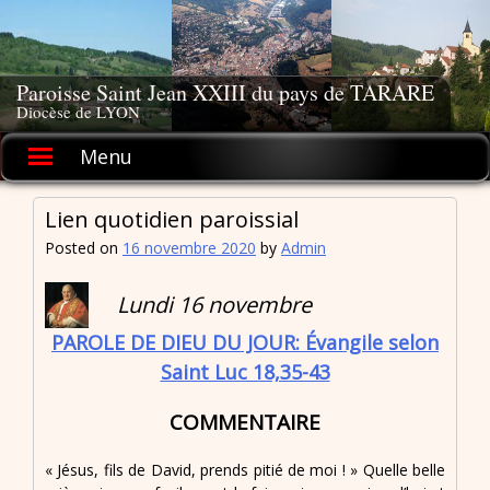
Skip
to
content
Paroisse Saint Jean XXIII du pays de TARARE
Diocèse de LYON
Menu
Lien quotidien paroissial
Posted on
16 novembre 2020
by
Admin
Lundi 16 novembre
PAROLE DE DIEU DU JOUR: Évangile selon
Saint Luc 18,35-43
COMMENTAIRE
« Jésus, fils de David, prends pitié de moi ! » Quelle belle