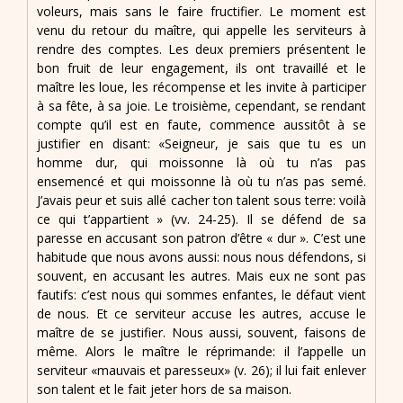
voleurs, mais sans le faire fructifier. Le moment est
venu du retour du maître, qui appelle les serviteurs à
rendre des comptes. Les deux premiers présentent le
bon fruit de leur engagement, ils ont travaillé et le
maître les loue, les récompense et les invite à participer
à sa fête, à sa joie. Le troisième, cependant, se rendant
compte qu’il est en faute, commence aussitôt à se
justifier en disant: «Seigneur, je sais que tu es un
homme dur, qui moissonne là où tu n’as pas
ensemencé et qui moissonne là où tu n’as pas semé.
J’avais peur et suis allé cacher ton talent sous terre: voilà
ce qui t’appartient » (vv. 24-25). Il se défend de sa
paresse en accusant son patron d’être « dur ». C’est une
habitude que nous avons aussi: nous nous défendons, si
souvent, en accusant les autres. Mais eux ne sont pas
fautifs: c’est nous qui sommes enfantes, le défaut vient
de nous. Et ce serviteur accuse les autres, accuse le
maître de se justifier. Nous aussi, souvent, faisons de
même. Alors le maître le réprimande: il l’appelle un
serviteur «mauvais et paresseux» (v. 26); il lui fait enlever
son talent et le fait jeter hors de sa maison.