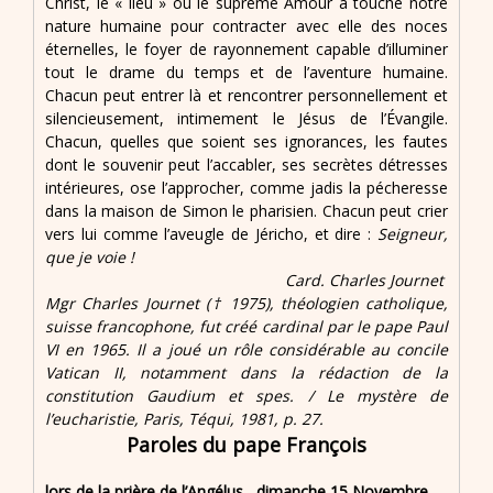
Christ, le « lieu » où le suprême Amour a touché notre
nature humaine pour contracter avec elle des noces
éternelles, le foyer de rayonnement capable d’illuminer
tout le drame du temps et de l’aventure humaine.
Chacun peut entrer là et rencontrer personnellement et
silencieusement, intimement le Jésus de l’Évangile.
Chacun, quelles que soient ses ignorances, les fautes
dont le souvenir peut l’accabler, ses secrètes détresses
intérieures, ose l’approcher, comme jadis la pécheresse
dans la maison de Simon le pharisien. Chacun peut crier
vers lui comme l’aveugle de Jéricho, et dire :
Seigneur,
que je voie !
Card. Charles Journet
Mgr Charles Journet († 1975), théologien catholique,
suisse francophone, fut créé cardinal par le pape Paul
VI en 1965. Il a joué un rôle considérable au concile
Vatican II, notamment dans la rédaction de la
constitution Gaudium et spes. / Le mystère de
l’eucharistie, Paris, Téqui, 1981, p. 27.
Paroles du pape François
lors de la prière de l’Angélus , dimanche 15 Novembre