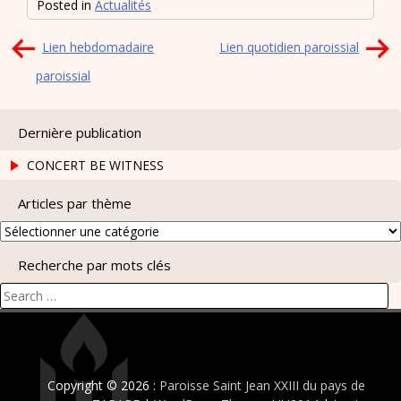
Posted in
Actualités
Navigation
Lien hebdomadaire
Lien quotidien paroissial
de
paroissial
l’article
Dernière publication
CONCERT BE WITNESS
Articles par thème
Articles
par
Recherche par mots clés
thème
Search
for:
Copyright © 2026 :
Paroisse Saint Jean XXIII du pays de