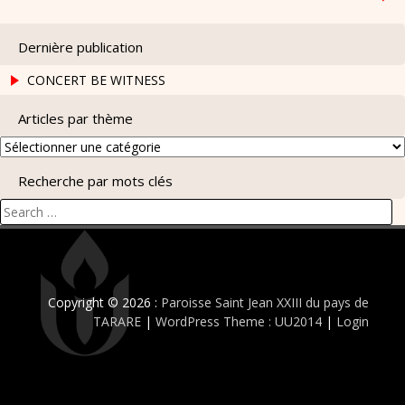
l’article
Dernière publication
CONCERT BE WITNESS
Articles par thème
Articles
par
Recherche par mots clés
thème
Search
for:
Copyright © 2026 :
Paroisse Saint Jean XXIII du pays de
TARARE
|
WordPress Theme : UU2014
|
Login