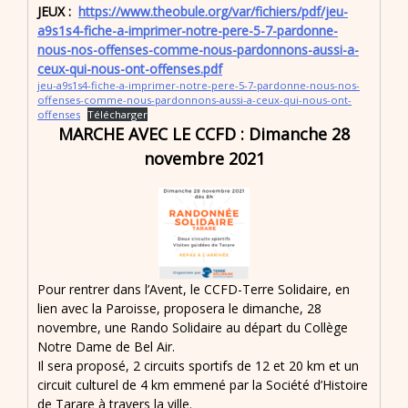
JEUX :
https://www.theobule.org/var/fichiers/pdf/jeu-
a9s1s4-fiche-a-imprimer-notre-pere-5-7-pardonne-
nous-nos-offenses-comme-nous-pardonnons-aussi-a-
ceux-qui-nous-ont-offenses.pdf
jeu-a9s1s4-fiche-a-imprimer-notre-pere-5-7-pardonne-nous-nos-
offenses-comme-nous-pardonnons-aussi-a-ceux-qui-nous-ont-
offenses
Télécharger
MARCHE AVEC LE CCFD : Dimanche 28
novembre 2021
Pour rentrer dans l’Avent, le CCFD-Terre Solidaire, en
lien avec la Paroisse, proposera le dimanche, 28
novembre, une Rando Solidaire au départ du Collège
Notre Dame de Bel Air.
Il sera proposé, 2 circuits sportifs de 12 et 20 km et un
circuit culturel de 4 km emmené par la Société d’Histoire
de Tarare à travers la ville.