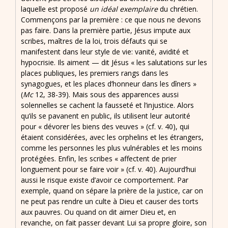
laquelle est proposé
un idéal exemplaire
du chrétien.
Commençons par la première : ce que nous ne devons
pas faire. Dans la première partie, Jésus impute aux
scribes, maîtres de la loi, trois défauts qui se
manifestent dans leur style de vie: vanité, avidité et
hypocrisie. Ils aiment — dit Jésus « les salutations sur les
places publiques, les premiers rangs dans les
synagogues, et les places d’honneur dans les dîners »
(
Mc
12, 38-39). Mais sous des apparences aussi
solennelles se cachent la fausseté et l’injustice. Alors
qu’ils se pavanent en public, ils utilisent leur autorité
pour « dévorer les biens des veuves » (cf. v. 40), qui
étaient considérées, avec les orphelins et les étrangers,
comme les personnes les plus vulnérables et les moins
protégées. Enfin, les scribes « affectent de prier
longuement pour se faire voir » (cf. v. 40). Aujourd’hui
aussi le risque existe d’avoir ce comportement. Par
exemple, quand on sépare la prière de la justice, car on
ne peut pas rendre un culte à Dieu et causer des torts
aux pauvres. Ou quand on dit aimer Dieu et, en
revanche, on fait passer devant Lui sa propre gloire, son