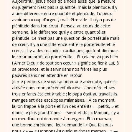
Aujourd’hui, Jésus nous dit à nous aussi que la mesure
du jugement n’est pas la quantité, mais la plénitude. Il y
a une différence entre quantité et plénitude. Tu peux
avoir beaucoup d’argent, mais être vide : il n’y a pas de
plénitude dans ton cœur. Pensez, au cours de cette
semaine, à la différence qu’il y a entre quantité et
plénitude. Ce n’est pas une question de portefeuille mais
de cœur. Il y a une différence entre le portefeuille et le
cœur… Il y a des maladies cardiaques, qui font diminuer
le cœur au profit du portefeuille… Et cela ne va pas bien
! Aimer Dieu « de tout son cœur » signifie se fier à Lui, à
sa providence, et le servir dans nos frères les plus
pauvres sans rien attendre en retour.
Je me permets de vous raconter une anecdote, qui est
arrivée dans mon précédent diocèse. Une mère et ses
trois enfants étaient à table ; le papa était au travail ; ils
mangeaient des escalopes milanaises… À ce moment
là, on frappe à la porte et l’un des enfants — petits, 5 et
6 ans, le plus grand 7 ans — vient et dit : « Maman, il y a
un mendiant qui demande à manger ». Et la maman,
une bonne chrétienne, leur demande : « Que faisons-
nous ? » — « Donnons-lui quelque chose maman… » —