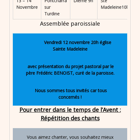
13 – 14
Pontcharra
Dième 9h
Ste
St
Novembre
sur
Madeleine10h
F
Turdine
1
Assemblée paroissiale
Vendredi 12 novembre 20h église
Sainte Madeleine
avec présentation du projet pastoral par le
père Frédéric BENOIST, curé de la paroisse.
Nous sommes tous invités car tous
concernés !
Pour entrer dans le temps de l’Avent :
Répétition des chants
Vous aimez chanter, vous souhaitez mieux